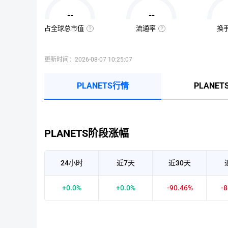
值
=
--
--
该
币
种
占全球总市值
流通率
换
当
全
流
前
球
通
流
总
率
通
市
=（流
量
值
通
更新时间：2026-08-07 10:25:07
×
占
总
当
比
量
前
=（该
÷
币
币
最
PLANETS行情
PLANE
价
种
大
的
供
流
应
通
量
市
）
值
×
÷
100%
PLANETS阶段涨幅
已
收
录
到
的
24小时
近7天
近30天
所
有
币
种
+0.0%
+0.0%
-90.46%
-
市
值）
×
100%