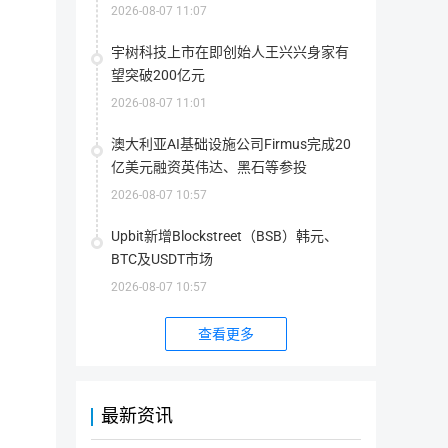
2026-08-07 11:07
首次发行方式
--
宇树科技上市在即创始人王兴兴身家有
最大供应量
4,500,000,000.00 PLANETS
望突破200亿元
指
该
2026-08-07 11:01
代
当前供应量
4,500,000,000.00 PLANETS
币
在
指
澳大利亚AI基础设施公司Firmus完成20
其
该
生
代
亿美元融资英伟达、黑石等参投
命
流通量
--
币
周
目
流
期
2026-08-07 10:57
前
通
内
存
总
可
在
流通率
--
量：
能
的
指
Upbit新增Blockstreet（BSB）韩元、
流
存
所
该
通
在
有
代
BTC及USDT市场
率
的
代
币
上架交易所
0家
=（流
最
币
目
通
2026-08-07 10:57
大
数
前
总
数
量
在
量/
量
(包
市
最
简介
(包
括
场
大
查看更多
括
被
上
供
被
锁
实
应
销
定
际
量 
PlanetWatch是一家法国公司，我们利用先进技术和民众的
毁
的)
流
）
的)
通
*100%
的
我们目前的重点是空气质量。我们正在建立一个由室外空气质量传感器
最新资讯
代
币
感器由当地居民安装和管理，PlanetWatch与运输和电信
总