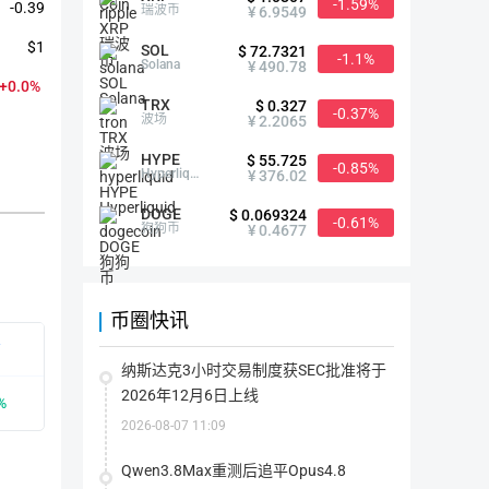
-1.59%
-0.39
瑞波币
¥ 6.9549
$1
SOL
$ 72.7321
-1.1%
Solana
¥ 490.78
+0.0%
TRX
$ 0.327
-0.37%
波场
¥ 2.2065
HYPE
$ 55.725
-0.85%
Hyperliquid
¥ 376.02
DOGE
$ 0.069324
-0.61%
狗狗币
¥ 0.4677
PLANETS简介
币圈快讯
有
首次发行时间
2021-06-04
纳斯达克3小时交易制度获SEC批准将于
2026年12月6日上线
%
众筹价格
--
2026-08-07 11:09
历史最高
$0.95（2021-11-19）
Qwen3.8Max重测后追平Opus4.8