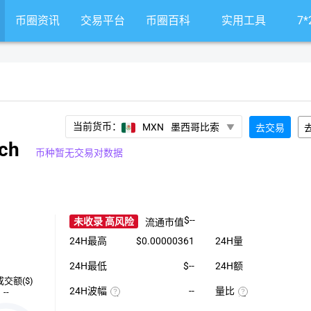
币圈资讯
交易平台
币圈百科
实用工具
7
当前货币：
MXN
墨西哥比索
去交易
ch
币种暂无交易对数据
$--
未收录 高风险
流通市值
24H最高
$0.00000361
24H量
24H最低
$--
24H额
成交额($)
24H波幅
--
量比
--
（24H
近
最
1