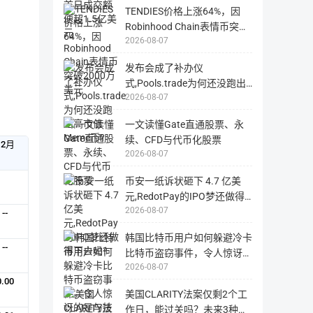
网
TENDIES价格上涨64%，因
站，
国
Robinhood Chain表情币突破
内
用
2026-08-07
2000万美元
户
可
能
发布会成了补办仪
无
法
式,Pools.trade为何还没跑出
正
2026-08-07
高市值Meme币?
常
打
开
一文读懂Gate直通股票、永
续、CFD与代币化股票
12月
2026-08-07
币安一纸诉状砸下 4.7 亿美
元,RedotPay的IPO梦还做得
2026-08-07
下去吗?
--
韩国比特币用户如何躲避冷卡
--
比特币盗窃事件，令人惊讶的
2026-08-07
是与技术无关
0.00
美国CLARITY法案仅剩2个工
作日，能过关吗？未来3种剧