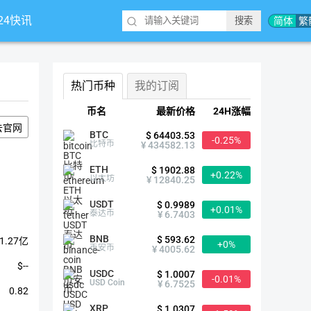
*24快讯
简体
繁
热门币种
我的订阅
币名
最新价格
24H涨幅
去官网
BTC
$ 64403.53
-0.25%
比特币
¥ 434582.13
ETH
$ 1902.88
+0.22%
以太坊
¥ 12840.25
USDT
$ 0.9989
+0.01%
泰达币
¥ 6.7403
BNB
$ 593.62
1.27亿
+0%
币安币
¥ 4005.62
$--
USDC
$ 1.0007
-0.01%
USD Coin
¥ 6.7525
0.82
XRP
$ 1.0307