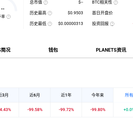
总市值
$--
BTC相关性
高-24H
日
使
最
平
使
--
用
低）
均
用
历史最高
$0.9503
首日开盘价
当
÷
每
近
手率
前
24H
该
分
七
供
最
币
钟
日
换
历史最低
$0.00000313
投资回报
应
低
种
现
的
手
量
×
收
该
货
投
币
率
×
100【5
录
币
成
资
种
也
币
分
以
种
交
回
收
称
种
钟
来
收
量
报
盘
“周
价
更
的
录
÷
率
价
转
格
新
历
以
近
=（当
格，
率”，
一
史
来
7
前
计
指
TS简况
钱包
PLANETS资讯
次】
最
的
日
币
算
在
高
历
平
价-
与
一
价
史
均
众
BTC
定
最
每
筹
的
时
低
分
价
相
间
价
钟
格）
关
内
现
÷
性，
市
货
众
越
场
成
筹
接
中
交
价
近
转
量
格
1
手
×100%
正
买
近3月
近6月
近1年
今年来
所
相
卖
关
的
度
频
越
率，
84.43%
-99.58%
-99.72%
-99.80%
+0.0
强，
是
越
反
接
映
近-1
流
负
通
相
性
关
强