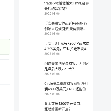
量。
trade.xyz越做越大,HYPE会是
本、高密度的空气质量监测网络，填补政府网络中的数据缺口。
最后的赢家吗?
传感器数据记录在Algorand区块链上，构建了一个全球性、
2026-08-06
PLANETS是在Algorand 区块链上发行的实用代币。所有将有效
币安关联实体起诉RedotPay
创始人违规引流,天价索赔
2026-08-06
4.728亿美
币安告U卡龙头RedotPay求偿
相关链接
4.7亿美元，否认挖走币安47
2026-08-06
万用户
官网地址
网站1
闪迪交出创纪录财报，为何还
是盘后大跌八个点？
2026-08-06
区块站
区块站1
区块站2
Circle第二季度财报解析:净利
指
为
润4800万美元,CRCL还能值得
用
户
2026-08-06
投资
提
供
浏
代币分配
黄金突破4300美元关口，上
览
与
涨趋势重新开启？