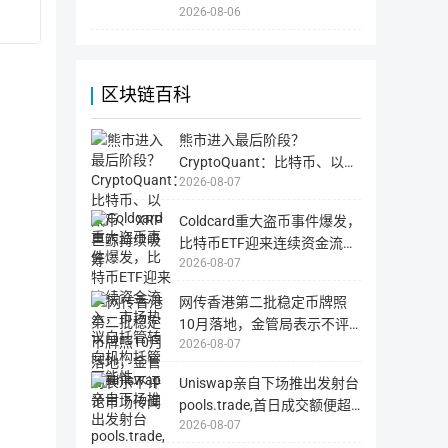
查
2026-08-06
询
该
分配情况
数量（PLANETS）
币
种
在
区
奖励
42.75亿
块
区块链百科
链
上
所
有
熊市进入最后阶段？
信
息
CryptoQuant：比特币、以太
的
工
2026-08-07
PlanetWatch
2.25亿
币、 XRP 巨鲸持续吸筹
具，
包
括
Coldcard重大盗币事件爆发，
币
种
比特币ETF迎来连续资金流
的
2026-08-07
入，市场热议自托管转向机构
链
上
托管可能性
数
据，
网传香港第二批稳定币牌照
交
10月落地，金管局表示不评
易
记
2026-08-07
论市场传闻
录
等。
区
Uniswap亲自下场推出发射台
块
站
pools.trade,首日成交额便超
多
为
2026-08-07
1.5亿美元
国
外