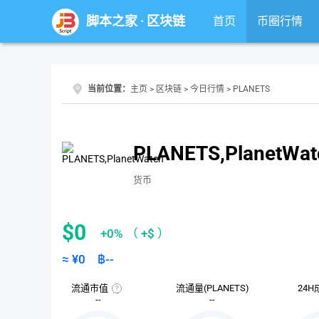
脚本之家
·
区块链
首页
币圈行情
当前位置：
主页
>
区块链
>
今日行情
> PLANETS
PLANETS,PlanetWat
货币
$0
+0%
（
+$
）
≈ ¥
0
฿
--
流通市值
流通量(PLANETS)
24H
流
--
--
通
市