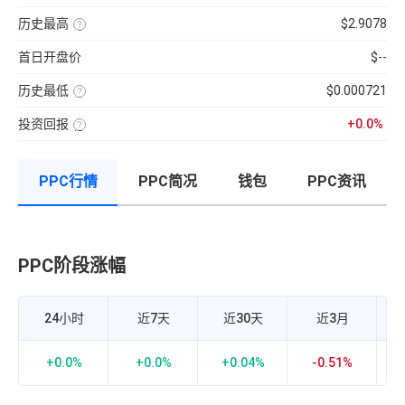
分
前
使
性
100【5
钟
供
用
强
分
现
历史最高
$2.9078
应
近
弱
钟
货
量
七
该
的
更
成
×
日
币
指
新
交
币
首日开盘价
$--
的
种
标，
一
量
种
币
收
24H
次】
÷
价
种
录
换
近
格
收
历史最低
$0.000721
以
手
7
盘
来
该
率
日
价
的
币
计
平
格，
历
投资回报
+0.0%
种
算
均
计
史
收
投
公
每
算
最
录
资
式：
分
与
高
以
回
24H
钟
BTC
价
来
报
内
现
的
的
PPC行情
PPC简况
钱包
PPC资讯
率
的
货
相
历
=（当
成
成
关
史
前
交
交
性，
最
币
额
量
越
低
价-
÷
接
价
众
流
近
筹
通
1
价
市
PPC阶段涨幅
P
正
格）
值
相
÷
×
关
众
100%
度
筹
越
价
强，
24小时
近7天
近30天
近3月
格
越
×100%
接
近-1
负
+0.0%
+0.0%
+0.04%
-0.51%
-
相
关
度
越