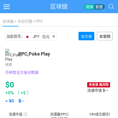
区块链
简体
繁體
区块链
>
今日行情
> PPC
当前货币：
去交易
去官网
JPY
日元
PPC,Poke Play
代币
币种暂无交易对数据
$0
未收录 高风险
流通市值
$--
+0%
（
+$
）
≈ ¥
0
฿
--
流通市值
流通量(PPC)
24H成交额($)
流