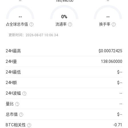
--
185,440.00
--
通
市
值
=
--
0%
--
该
币
种
占全球总市值
流通率
换手率
当
全
流
换
前
球
通
手
流
总
率
率
更新时间：2026-08-07 10:06:34
通
市
=（流
也
量
值
通
称
×
占
总
“周
当
比
量
转
24H最高
$0.00072425
前
=（该
÷
率”，
币
币
最
指
价
种
大
在
24H量
138.060000
的
供
一
流
应
定
通
量
时
24H最低
$--
市
）
间
值
×
内
÷
100%
市
24H额
$--
已
场
收
中
录
转
24H波幅
--
到
手
的
买
（24H
所
卖
最
有
的
量比
--
高-24H
币
频
最
近
种
率，
低）
1
市
是
总市值
$--
÷
日
值）
反
24H
平
使
×
映
最
均
用
100%
流
低
BTC相关性
-0.71
每
当
通
×