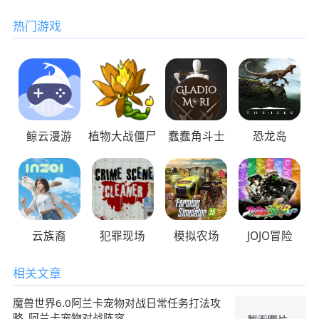
热门游戏
鲸云漫游
植物大战僵尸
蠢蠢角斗士
恐龙岛
云族裔
犯罪现场
模拟农场
JOJO冒险
相关文章
魔兽世界6.0阿兰卡宠物对战日常任务打法攻
略_阿兰卡宠物对战阵容