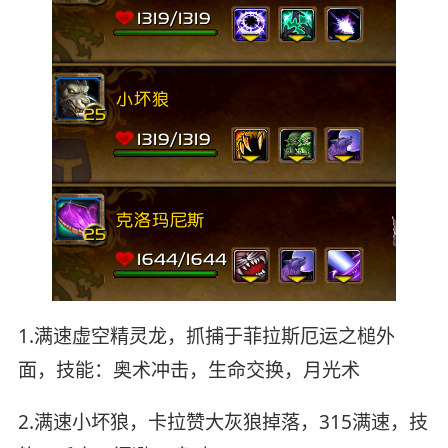
1.满速虚空精灵龙，抓捕于菲拉斯厄运之槌外
面，技能：奥术冲击，生命交换，月光术
2.满速小坏狼，卡拉赞大灰狼掉落，315满速，技