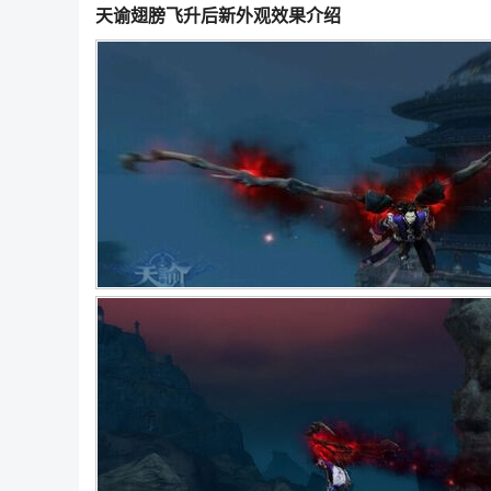
天谕翅膀飞升后新外观效果介绍