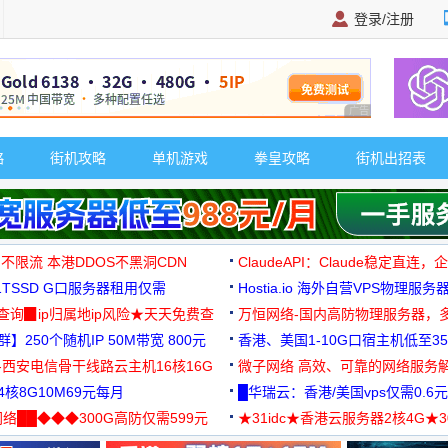
登录/注册
广告 商业广告，理
略
街机攻略
单机游戏
拳皇攻略
街机出招表
 不限流 本港DDOS不黑洞CDN
ClaudeAPI：Claude稳定直连
G1TSSD G口服务器租用仅需
Hostia.io 海外自营VPS物理服务
可免费测试
址查询▉ip归属地ip风险★天天免费查
万恒网络-国内高防物理服务器，
】250个随机IP 50M带宽 800元
99元/月起
香港、美国1-10G口宿主机低至35
-西安电信骨干线路云主机16核16G
微子网络 高效、可靠的网络服务
核8G10M69元每月
█华瑞云：香港/美国vps仅需0.6元
络██◆◆◆300G高防仅需599元
★31idc★香港云服务器2核4G★
用◆