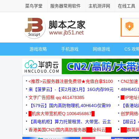
菜鸟学堂
服务器常用软件
主机测评网
在线工具
游戏攻略
手机游戏
网络游戏
CS 攻
<推荐>云服务器注册免费领★充值白拿$100
CN2加速
来【菠萝云】-【买2月送1月】16G内存99元
48H64
文字广告招租 qq:461478385
3000+
▉IP地
【579云】国内高防物理机,40H64G仅需99
【香港站群
元
█机房大带宽机柜Q:1006456867█
创梦网络
【高电机柜】算力托管租赁、大带宽、云主
88元/月
【超云】4
机
香港美国CN2/国内高防服务器██全科云██
██群英网
◆◆◆