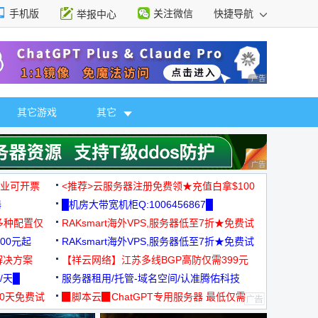
手机版
关注微信
快捷导航
举报中心
性选择
广告 商业广告，理
其它游戏
其它
广告 商业广告，理
，企业可开票
<推荐>云服务器注册免费领★充值白拿$100
器
█机房大带宽机柜Q:1006456867█
多种配置仅
RAKsmart海外VPS,服务器低至7折★免费试
00元起
用★
RAKsmart海外VPS,服务器低至7折★免费试
解决方案
用★
【祥云网络】江苏多线BGP高防仅需399元
/天█
服务器租用/托管-域名空间/认准腾佑科技
30天免费试
▉脚本云▉ChatGPT专用服务器 最低仅需
19元/月