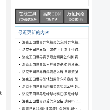
在线工具
高防CDN
万恒网络
代码格式化等
T级 防护
IDC服务商
最近更新的内容
洛克王国世界异色精灵怎么刷 异色精灵高效刷取指南
洛克王国世界新手如何上手 新手快速入门教学
洛克王国世界赛季限定精灵怎么刷 赛季限定奇遇精灵刷
洛克王国世界如何孵蛋更高效 孵蛋策略分享
洛克王国世界自爆流怎么玩 自爆流游玩心得
洛克王国世界领地战用什么阵容好 领地战速通阵容推荐
洛克王国世界形态精灵果实怎么得 各形态精灵果实获取
就
洛克王国世界绝缘球材料在哪 绝缘球材料收集线路攻略
洛克王国世界迪莫怎么配招 迪莫PVE与PVP配招推荐
魔兽世界12.0职业套装什么效果 职业套装一览