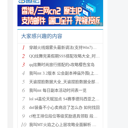
广告 商业广告，理性
大家感兴趣的内容
1
穿越火线烟雾头最新调法(支持Win7)图文攻略
2
QQ炫舞完美假期SSS搭配攻略大全_时尚旅行完美假期1-15
3
qq炫舞时尚旅行搭配的s攻略樱色宝岛
4
我叫mt 3.2版本 公会副本神庙外围(上层)攻略心得
5
天谕捏脸数据大全_天谕捏脸数据全部汇总
6
我叫mt 每日副本活动时间表一览
7
lol s4盖伦天赋加点 S4赛季德玛西亚之力符文与出装推
8
dnf装备不小心卖商店了怎么办 如何找回
9
cf枪王排位段位等级奖励道具领取 段位等级奖励大全
10
我叫MT火焰之心上层攻略全面解析 挑战拉格罗斯