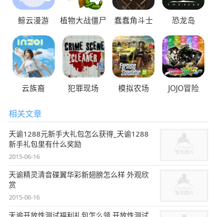
鲸云漫游
植物大战僵尸
蠢蠢角斗士
恐龙岛
云族裔
犯罪现场
模拟农场
JOJO冒险
相关文章
天谕1288元新手大礼包怎么获得_天谕1288
新手礼包里有什么奖励
2015-06-16
天谕精灵清音碟翼华彩新翅膀怎么样 外观欣
赏
2015-06-16
天谕开放性测试福利礼包怎么领 开放性测试