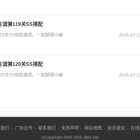
涯第119关SS搭配
19关SS搭配推荐。一起跟随小编
2015-07-2
涯第120关SS搭配
20关SS搭配推荐。一起跟随小编
2015-07-2
于我们
广告合作
联系我们
免责声明
网站地图
投诉建议
在线
-
-
-
-
-
-
©CopyRight 2006-
2026
JB51.Net