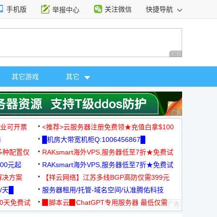
手机版
关注微信
快捷导航
举报中心
性选择
广告 商业广告，理
其它游戏
其它
广告 商业广告，理
，企业可开票
<推荐>云服务器注册免费领★充值白拿$100
器
█机房大带宽机柜Q:1006456867█
多种配置仅
RAKsmart海外VPS,服务器低至7折★免费试
00元起
用★
RAKsmart海外VPS,服务器低至7折★免费试
解决方案
用★
【祥云网络】江苏多线BGP高防仅需399元
/天█
服务器租用/托管-域名空间/认准腾佑科技
30天免费试
▉脚本云▉ChatGPT专用服务器 最低仅需
19元/月