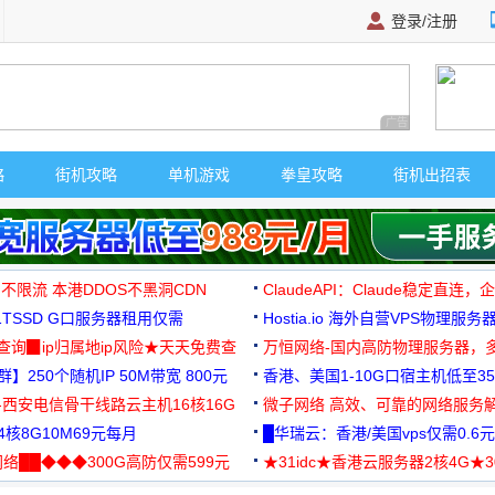
登录/注册
广告 商业广告，理
略
街机攻略
单机游戏
拳皇攻略
街机出招表
 不限流 本港DDOS不黑洞CDN
ClaudeAPI：Claude稳定直连
G1TSSD G口服务器租用仅需
Hostia.io 海外自营VPS物理服务
可免费测试
址查询▉ip归属地ip风险★天天免费查
万恒网络-国内高防物理服务器，
】250个随机IP 50M带宽 800元
99元/月起
香港、美国1-10G口宿主机低至35
-西安电信骨干线路云主机16核16G
微子网络 高效、可靠的网络服务
核8G10M69元每月
█华瑞云：香港/美国vps仅需0.6元
络██◆◆◆300G高防仅需599元
★31idc★香港云服务器2核4G★
用◆