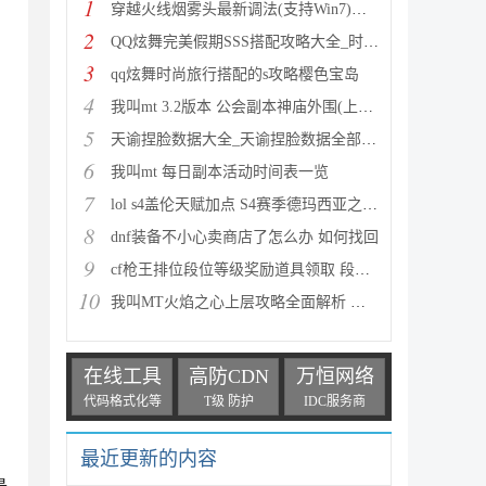
1
穿越火线烟雾头最新调法(支持Win7)图文攻略
2
QQ炫舞完美假期SSS搭配攻略大全_时尚旅行完美假期1-15
3
qq炫舞时尚旅行搭配的s攻略樱色宝岛
4
我叫mt 3.2版本 公会副本神庙外围(上层)攻略心得
5
天谕捏脸数据大全_天谕捏脸数据全部汇总
6
我叫mt 每日副本活动时间表一览
7
lol s4盖伦天赋加点 S4赛季德玛西亚之力符文与出装推
8
dnf装备不小心卖商店了怎么办 如何找回
9
cf枪王排位段位等级奖励道具领取 段位等级奖励大全
10
我叫MT火焰之心上层攻略全面解析 挑战拉格罗斯
在线工具
高防CDN
万恒网络
代码格式化等
T级 防护
IDC服务商
最近更新的内容