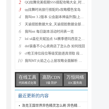
2
QQ炫舞完美假期SSS搭配攻略大全_时尚旅行完美假期1-15
3
qq炫舞时尚旅行搭配的s攻略樱色宝岛
4
我叫mt 3.2版本 公会副本神庙外围(上层)攻略心得
5
天谕捏脸数据大全_天谕捏脸数据全部汇总
6
我叫mt 每日副本活动时间表一览
7
lol s4盖伦天赋加点 S4赛季德玛西亚之力符文与出装推
8
dnf装备不小心卖商店了怎么办 如何找回
9
cf枪王排位段位等级奖励道具领取 段位等级奖励大全
10
我叫MT火焰之心上层攻略全面解析 挑战拉格罗斯
在线工具
高防CDN
万恒网络
代码格式化等
T级 防护
IDC服务商
最近更新的内容
洛克王国世界异色精灵怎么刷 异色精灵高效刷取指南