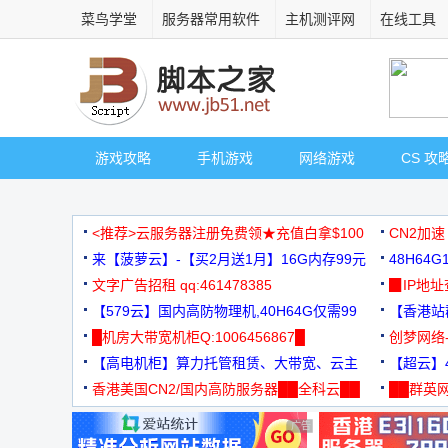
菜鸟学堂
服务器常用软件
主机测评网
在线工具
游戏攻略
手机游戏
网络游戏
CS 攻
<推荐>云服务器注册免费领★充值白拿$100
CN2加速
来【菠萝云】-【买2月送1月】16G内存99元
48H64
文字广告招租 qq:461478385
3000+
▉IP地
【579云】国内高防物理机,40H64G仅需99
【香港站群
元
█机房大带宽机柜Q:1006456867█
创梦网络
【高电机柜】算力托管租赁、大带宽、云主
88元/月
【超云】4
机
香港美国CN2/国内高防服务器██全科云██
██群英网
◆◆◆
广告 商业广告，理性选择