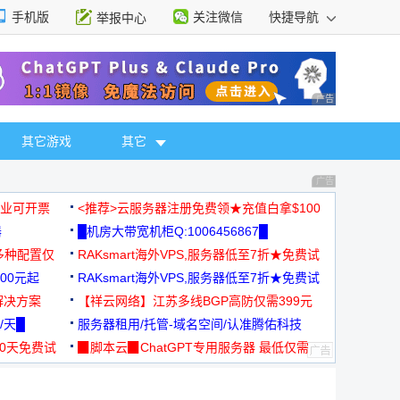
手机版
关注微信
快捷导航
举报中心
性选择
广告 商业广告，理
其它游戏
其它
广告 商业广告，理
，企业可开票
<推荐>云服务器注册免费领★充值白拿$100
器
█机房大带宽机柜Q:1006456867█
多种配置仅
RAKsmart海外VPS,服务器低至7折★免费试
00元起
用★
RAKsmart海外VPS,服务器低至7折★免费试
解决方案
用★
【祥云网络】江苏多线BGP高防仅需399元
/天█
服务器租用/托管-域名空间/认准腾佑科技
30天免费试
▉脚本云▉ChatGPT专用服务器 最低仅需
19元/月