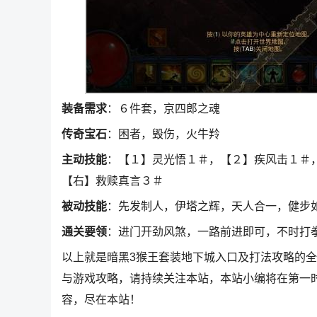
装备需求
：６件套，京四郎之魂
传奇宝石
：困者，毁伤，火牛羚
主动技能
：【１】灵光悟１＃，【２】疾风击１＃
【右】救赎真言３＃
被动技能
：先发制人，伊塔之辉，天人合一，健步
通关要领
：进门开劲风煞，一路前进即可，不时打
以上就是暗黑3猴王套装地下城入口及打法攻略的
与游戏攻略，请持续关注本站，本站小编将在第一
容，尽在本站！