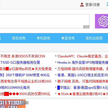
登录/注册
广告 商业广告，理
略
街机攻略
单机游戏
拳皇攻略
街机出招表
 不限流 本港DDOS不黑洞CDN
ClaudeAPI：Claude稳定直连
G1TSSD G口服务器租用仅需
Hostia.io 海外自营VPS物理服务
可免费测试
址查询▉ip归属地ip风险★天天免费查
万恒网络-国内高防物理服务器，
】250个随机IP 50M带宽 800元
99元/月起
香港、美国1-10G口宿主机低至35
-西安电信骨干线路云主机16核16G
微子网络 高效、可靠的网络服务
核8G10M69元每月
█华瑞云：香港/美国vps仅需0.6元
络██◆◆◆300G高防仅需599元
★31idc★香港云服务器2核4G★
用◆
广告 商业广告，理性选择
广告 商业广告，理性选择