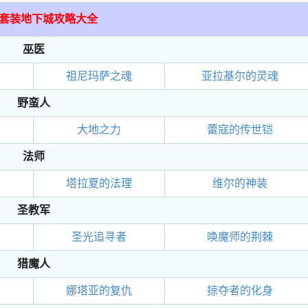
3套装地下城攻略大全
巫医
祖尼玛萨之魂
亚拉基尔的灵魂
野蛮人
大地之力
蕾寇的传世铠
法师
塔拉夏的法理
维尔的神装
圣教军
圣光追寻者
唤魔师的荆棘
猎魔人
娜塔亚的复仇
掠夺者的化身