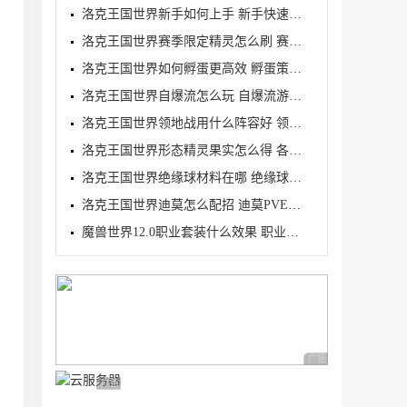
洛克王国世界新手如何上手 新手快速入门教学
洛克王国世界赛季限定精灵怎么刷 赛季限定奇遇精灵刷
洛克王国世界如何孵蛋更高效 孵蛋策略分享
洛克王国世界自爆流怎么玩 自爆流游玩心得
洛克王国世界领地战用什么阵容好 领地战速通阵容推荐
洛克王国世界形态精灵果实怎么得 各形态精灵果实获取
洛克王国世界绝缘球材料在哪 绝缘球材料收集线路攻略
洛克王国世界迪莫怎么配招 迪莫PVE与PVP配招推荐
魔兽世界12.0职业套装什么效果 职业套装一览
广告 商业广告，理性
广告 商业广告，理性选择