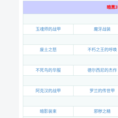
暗黑
玉魂师的战甲
魔牙战装
废土之怒
不朽之王的呼唤
不死鸟的华服
德尔西尼的杰作
阿克汉的战甲
罗兰的传世甲
暗影装束
邪秽之精