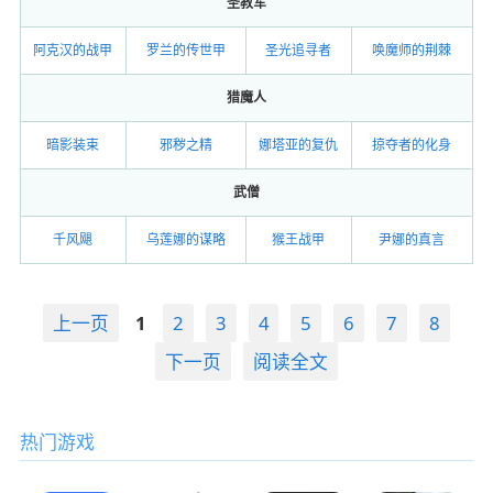
圣教军
阿克汉的战甲
罗兰的传世甲
圣光追寻者
唤魔师的荆棘
猎魔人
暗影装束
邪秽之精
娜塔亚的复仇
掠夺者的化身
武僧
千风飓
乌莲娜的谋略
猴王战甲
尹娜的真言
上一页
1
2
3
4
5
6
7
8
下一页
阅读全文
热门游戏