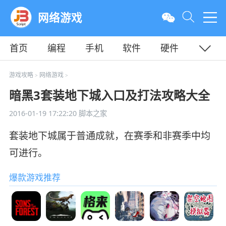
网络游戏
首页
编程
手机
软件
硬件
教程
平面
服务器
游戏攻略
网络游戏
>
>
暗黑3套装地下城入口及打法攻略大全
2016-01-19 17:22:20
脚本之家
套装地下城属于普通成就，在赛季和非赛季中均
可进行。
爆款游戏推荐