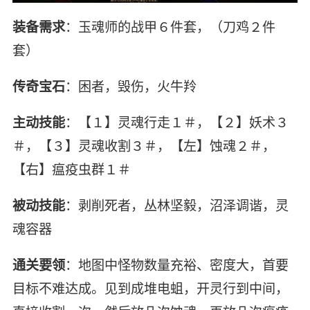
装备需求
：玉魂师的战甲６件套，（刀鸡２件
套）
传奇宝石
：困者，毁伤，火牛羚
主动技能
：【１】灵魂行走１＃，【２】妖术３
＃，【３】灵魂收割３＃，【左】蚀魂２＃，
【右】瘟疫虫群１＃
被动技能
：剥削死者，丛林坚毅，沼泽调谐，灵
魂容器
通关要领
：地图中怪物数量充裕、密度大，首要
目标不难达成。见到成堆电蛆，开灵行到中间，