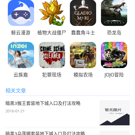
鲸云漫游
植物大战僵尸
蠢蠢角斗士
恐龙岛
云族裔
犯罪现场
模拟农场
JOJO冒险
相关文章
暗黑3猴王套装地下城入口及打法攻略
2016-01-21
暗黑3乌莲娜套装地下城入口及打法攻略