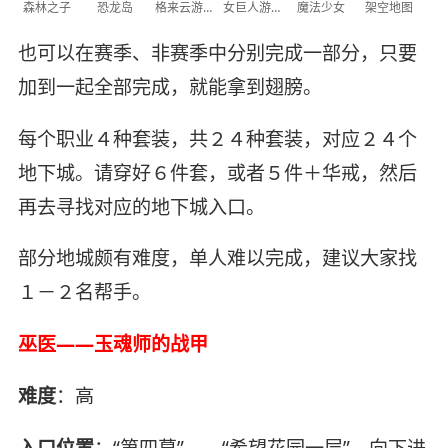
森林之子
恐龙岛
格来云游戏
女巨人游乐场
魔法少女
架空地图
也可以在赛季、非赛季中分别完成一部分，只要
加到一起全部完成，就能拿到翅膀。
每个职业４种套装，共２４种套装，对应２４个
地下城。请穿好６件套，或者５件＋华戒，然后
再去寻找对应的地下城入口。
部分地城颇有难度，单人难以完成，建议大家找
１－２名帮手。
巫医——玉魂师的战甲
难度
：高