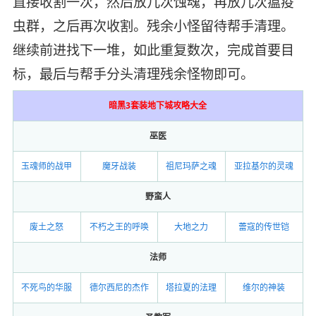
直接收割一次，然后放几次蚀魂，再放几次瘟疫
虫群，之后再次收割。残余小怪留待帮手清理。
继续前进找下一堆，如此重复数次，完成首要目
标，最后与帮手分头清理残余怪物即可。
暗黑3套装地下城攻略大全
巫医
玉魂师的战甲
魔牙战装
祖尼玛萨之魂
亚拉基尔的灵魂
野蛮人
废土之怒
不朽之王的呼唤
大地之力
蕾寇的传世铠
法师
不死鸟的华服
德尔西尼的杰作
塔拉夏的法理
维尔的神装