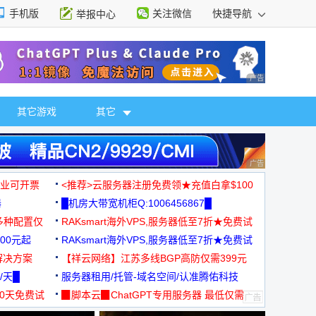
手机版
关注微信
快捷导航
举报中心
性选择
广告 商业广告，理
其它游戏
其它
广告 商业广告，理
，企业可开票
<推荐>云服务器注册免费领★充值白拿$100
器
█机房大带宽机柜Q:1006456867█
多种配置仅
RAKsmart海外VPS,服务器低至7折★免费试
00元起
用★
RAKsmart海外VPS,服务器低至7折★免费试
解决方案
用★
【祥云网络】江苏多线BGP高防仅需399元
/天█
服务器租用/托管-域名空间/认准腾佑科技
30天免费试
▉脚本云▉ChatGPT专用服务器 最低仅需
19元/月