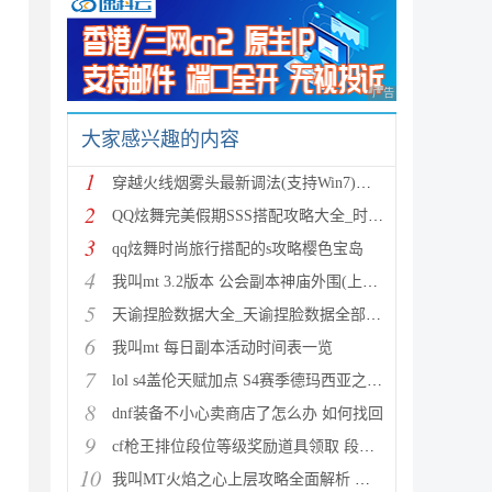
广告 商业广告，理性
大家感兴趣的内容
1
穿越火线烟雾头最新调法(支持Win7)图文攻略
2
QQ炫舞完美假期SSS搭配攻略大全_时尚旅行完美假期1-15
3
qq炫舞时尚旅行搭配的s攻略樱色宝岛
4
我叫mt 3.2版本 公会副本神庙外围(上层)攻略心得
5
天谕捏脸数据大全_天谕捏脸数据全部汇总
6
我叫mt 每日副本活动时间表一览
7
lol s4盖伦天赋加点 S4赛季德玛西亚之力符文与出装推
8
dnf装备不小心卖商店了怎么办 如何找回
9
cf枪王排位段位等级奖励道具领取 段位等级奖励大全
10
我叫MT火焰之心上层攻略全面解析 挑战拉格罗斯