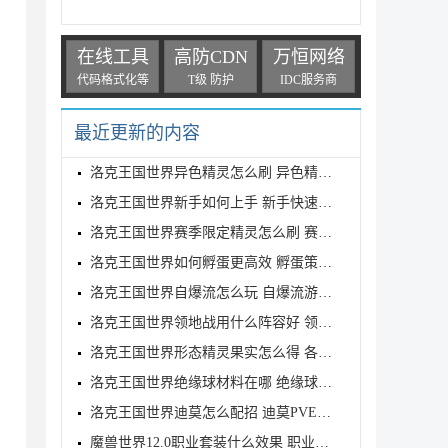
在线工具
高防CDN
万恒网络
代码格式化等
T级 防护
IDC服务商
最近更新的内容
洛克王国世界异色精灵怎么刷 异色精灵高效刷取指南
洛克王国世界新手如何上手 新手快速入门教学
洛克王国世界赛季限定精灵怎么刷 赛季限定奇遇精灵刷
洛克王国世界如何孵蛋更高效 孵蛋策略分享
洛克王国世界自爆流怎么玩 自爆流游玩心得
洛克王国世界领地战用什么阵容好 领地战速通阵容推荐
洛克王国世界形态精灵果实怎么得 各形态精灵果实获取
洛克王国世界绝缘球材料在哪 绝缘球材料收集线路攻略
洛克王国世界迪莫怎么配招 迪莫PVE与PVP配招推荐
魔兽世界12.0职业套装什么效果 职业套装一览