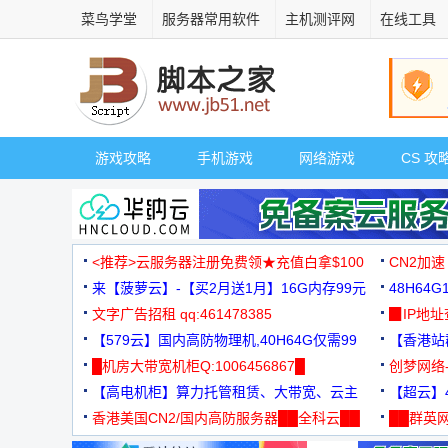
菜鸟学堂
服务器常用软件
主机测评网
在线工具
游戏攻略
手机游戏
网络游戏
CS 攻
<推荐>云服务器注册免费领★充值白拿$100
CN2加速
来【菠萝云】-【买2月送1月】16G内存99元
48H64
文字广告招租 qq:461478385
3000+
▉IP地
【579云】国内高防物理机,40H64G仅需99
【香港站群
元
█机房大带宽机柜Q:1006456867█
创梦网络
【高电机柜】算力托管租赁、大带宽、云主
88元/月
【超云】4
机
香港美国CN2/国内高防服务器██全科云██
██群英网
◆◆◆