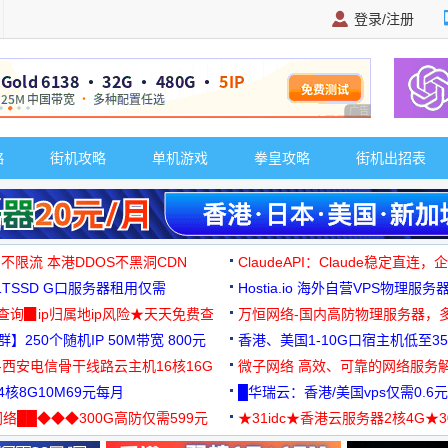
登录/注册
广告 商业广告，理
略
街机攻略
单机游戏
拳皇攻略
街机出招表
 不限流 本港DDOS不黑洞CDN
ClaudeAPI：Claude稳定直连
G1TSSD G口服务器租用仅需
Hostia.io 海外自营VPS物理服务
可免费测试
址查询▉ip归属地ip风险★天天免费查
万恒网络-国内高防物理服务器，
】250个随机IP 50M带宽 800元
99元/月起
香港、美国1-10G口宿主机低至35
-西安电信骨干线路云主机16核16G
微子网络 高效、可靠的网络服务
核8G10M69元每月
█华瑞云：香港/美国vps仅需0.6元
络██◆◆◆300G高防仅需599元
★31idc★香港云服务器2核4G★
用◆