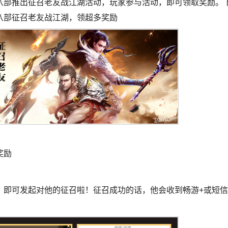
八部推出征召老友战江湖活动，玩家参与活动，即可领取奖励。
八部征召老友战江湖，领超多奖励
奖励
，即可发起对他的征召啦！征召成功的话，他会收到畅游+或短信