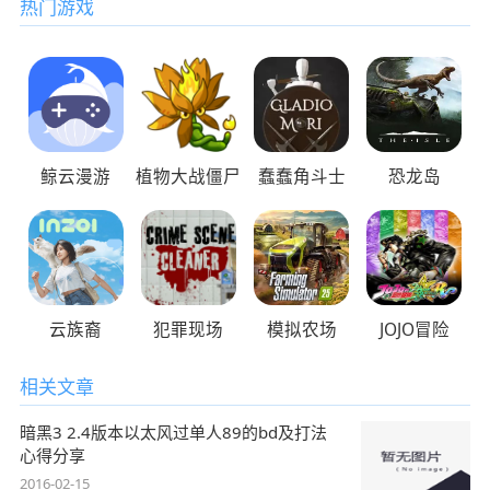
热门游戏
鲸云漫游
植物大战僵尸
蠢蠢角斗士
恐龙岛
云族裔
犯罪现场
模拟农场
JOJO冒险
相关文章
暗黑3 2.4版本以太风过单人89的bd及打法
心得分享
2016-02-15