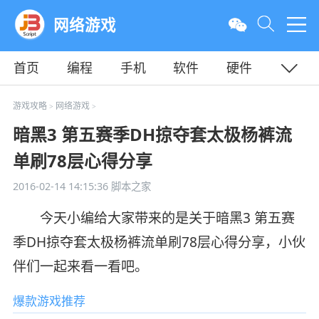
网络游戏
首页
编程
手机
软件
硬件
教程
平面
服务器
游戏攻略
网络游戏
>
>
暗黑3 第五赛季DH掠夺套太极杨裤流
单刷78层心得分享
2016-02-14 14:15:36
脚本之家
今天小编给大家带来的是关于暗黑3 第五赛
季DH掠夺套太极杨裤流单刷78层心得分享，小伙
伴们一起来看一看吧。
爆款游戏推荐