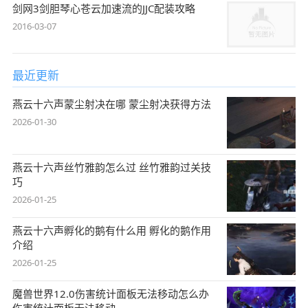
剑网3剑胆琴心苍云加速流的JJC配装攻略
2016-03-07
最近更新
燕云十六声蒙尘射决在哪 蒙尘射决获得方法
2026-01-30
燕云十六声丝竹雅韵怎么过 丝竹雅韵过关技
巧
2026-01-25
燕云十六声孵化的鹅有什么用 孵化的鹅作用
介绍
2026-01-25
魔兽世界12.0伤害统计面板无法移动怎么办
伤害统计面板无法移动