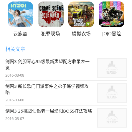
云族裔
犯罪现场
模拟农场
JOJO冒险
相关文章
剑网3 剑胆琴心95级最新声望配方收录表一
览
2016-03-08
剑网3 新长歌门门派事件之弟子笃学视频攻
略
2016-03-08
剑网3 25挑战仙侣老一屈焰阳BOSS打法攻略
2016-03-07