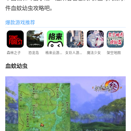
件血蚊幼虫攻略吧。
爆款游戏推荐
森林之子
恐龙岛
格来云游戏
女巨人游乐场
魔法少女
架空地图
血蚊幼虫