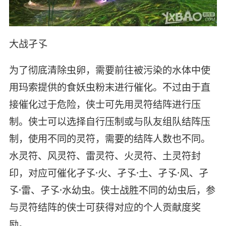
大战孑孓
为了彻底清除虫卵，需要前往被污染的水体中使
用玛索提供的食妖虫粉末进行催化。不过由于直
接催化过于危险，侠士可先用灵符结阵进行压
制。侠士可以选择自行压制或与队友组队结阵压
制，使用不同的灵符，需要的结阵人数也不同。
水灵符、风灵符、雷灵符、火灵符、土灵符封
印，对应可催化孑孓·火、孑孓·土、孑孓·风、孑
孓·雷、孑孓·水幼虫。侠士战胜不同的幼虫后，参
与灵符结阵的侠士可获得对应的个人贡献度奖
励。