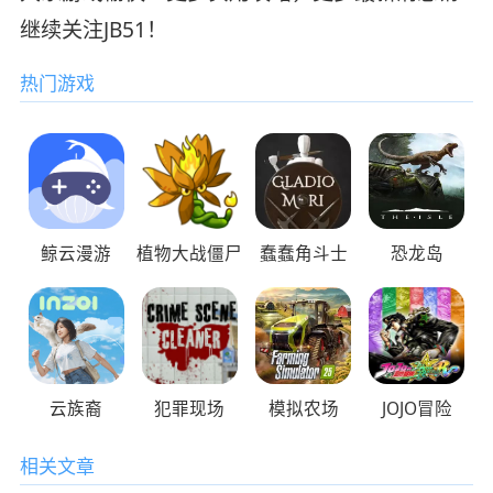
继续关注JB51！
热门游戏
鲸云漫游
植物大战僵尸
蠢蠢角斗士
恐龙岛
云族裔
犯罪现场
模拟农场
JOJO冒险
相关文章