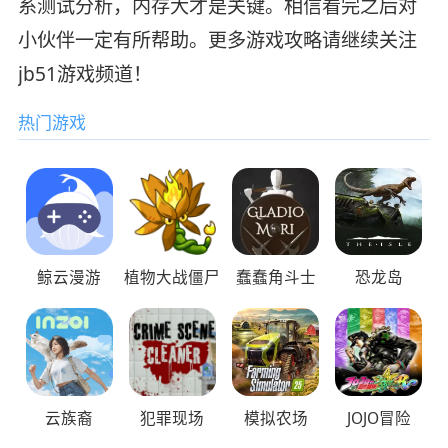
系测试分析，内存大才是关键。相信看完之后对
小伙伴一定有所帮助。更多游戏攻略请继续关注
jb51游戏频道！
热门游戏
鲸云漫游
植物大战僵尸
蠢蠢角斗士
恐龙岛
云族裔
犯罪现场
模拟农场
JOJO冒险