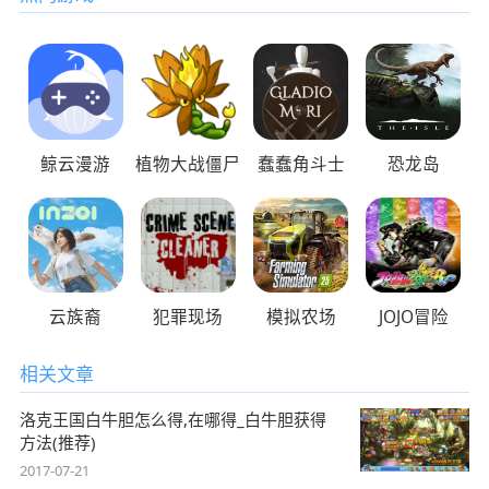
鲸云漫游
植物大战僵尸
蠢蠢角斗士
恐龙岛
云族裔
犯罪现场
模拟农场
JOJO冒险
相关文章
洛克王国白牛胆怎么得,在哪得_白牛胆获得
方法(推荐)
2017-07-21