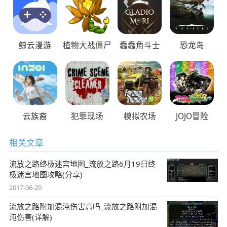
鲸云漫游
植物大战僵尸
蠢蠢角斗士
恐龙岛
云族裔
犯罪现场
模拟农场
JOJO冒险
相关文章
流放之路终极迷宫地图_流放之路6月19日终
极迷宫地图攻略(分享)
2017-06-20
流放之路附加混沌伤害高吗_流放之路附加混
沌伤害(详解)