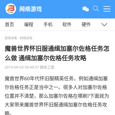
网络游戏
首页
编程
手机
软件
硬件
教程
平面
服务器
游戏攻略
网络游戏
>
>
魔兽世界怀旧服通缉加塞尔佐格任务怎
么做 通缉加塞尔佐格任务攻略
2019-09-03 09:49:57
脚本之家
魔兽世界60年代怀旧服精英任务，例如通缉加塞
尔佐格任务正是当中之一。很多人对加塞尔佐格
位置并不清楚，那么加塞尔佐格在哪刷?下面就为
大家带来魔兽世界怀旧服通缉加塞尔佐格任务攻
略。