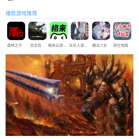
爆款游戏推荐
森林之子
恐龙岛
格来云游戏
女巨人游乐场
魔法少女
架空地图