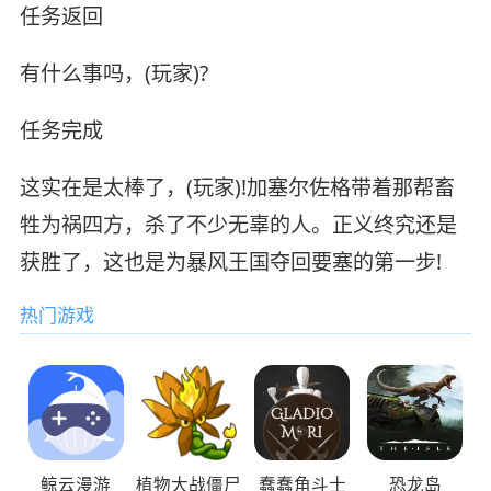
任务返回
有什么事吗，(玩家)?
任务完成
这实在是太棒了，(玩家)!加塞尔佐格带着那帮畜
牲为祸四方，杀了不少无辜的人。正义终究还是
获胜了，这也是为暴风王国夺回要塞的第一步!
热门游戏
鲸云漫游
植物大战僵尸
蠢蠢角斗士
恐龙岛