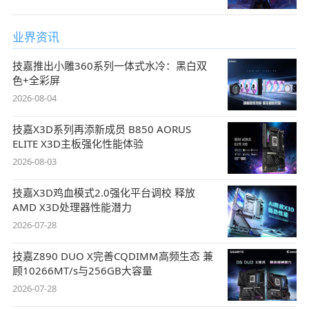
业界资讯
技嘉推出小雕360系列一体式水冷：黑白双
色+全彩屏
2026-08-04
技嘉X3D系列再添新成员 B850 AORUS
ELITE X3D主板强化性能体验
2026-08-03
技嘉X3D鸡血模式2.0强化平台调校 释放
AMD X3D处理器性能潜力
2026-07-28
技嘉Z890 DUO X完善CQDIMM高频生态 兼
顾10266MT/s与256GB大容量
2026-07-28