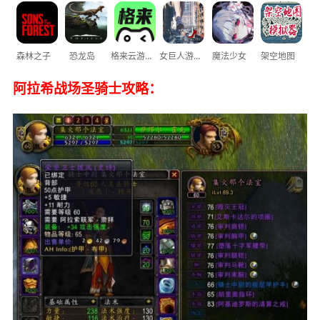
森林之子
恐龙岛
格来云游戏
女巨人游乐场
魔法少女
架空地图
阿拉希战场圣骑士攻略：