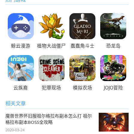
鲸云漫游
植物大战僵尸
蠢蠢角斗士
恐龙岛
云族裔
犯罪现场
模拟农场
JOJO冒险
相关文章
魔兽世界怀旧服祖尔格拉布副本怎么打 祖尔
格拉布副本BOSS全攻略
2020-03-24