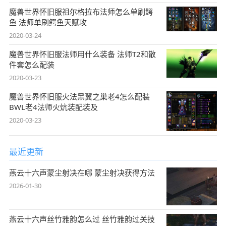
魔兽世界怀旧服祖尔格拉布法师怎么单刷鳄
鱼 法师单刷鳄鱼天赋攻
2020-03-24
魔兽世界怀旧服法师用什么装备 法师T2和散
件套怎么配装
2020-03-23
魔兽世界怀旧服火法黑翼之巢老4怎么配装
BWL老4法师火炕装配装及
2020-03-23
最近更新
燕云十六声蒙尘射决在哪 蒙尘射决获得方法
2026-01-30
燕云十六声丝竹雅韵怎么过 丝竹雅韵过关技