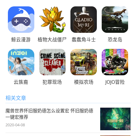
鲸云漫游
植物大战僵尸
蠢蠢角斗士
恐龙岛
云族裔
犯罪现场
模拟农场
JOJO冒险
相关文章
魔兽世界怀旧服奶德怎么设置宏 怀旧服奶德
一键宏推荐
2020-04-08