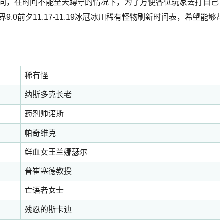
不同，在时间不能全天蹲守的情况下，为了方便各位玩家去打自己
世界9.0前夕11.17-11.19冰冠冰川稀有怪物刷新时间表，希望能够
稀有怪
纳斯多克长老
药剂师诺斯
帕奇维克
鲜血女王兰娜瑟尔
普崔塞德教授
亡语者女士
残忍的斯卡迪