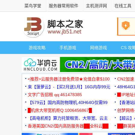
菜鸟学堂
服务器常用软件
主机测评网
在线工具
游戏攻略
手机游戏
网络游戏
CS 攻
<推荐>云服务器注册免费领★充值白拿$100
CN2加速
来【菠萝云】-【买2月送1月】16G内存99元
48H64
文字广告招租 qq:461478385
3000+
▉IP地
【579云】国内高防物理机,40H64G仅需99
【香港站群
元
█机房大带宽机柜Q:1006456867█
创梦网络
【高电机柜】算力托管租赁、大带宽、云主
88元/月
【超云】4
机
香港美国CN2/国内高防服务器██全科云██
██群英网
◆◆◆