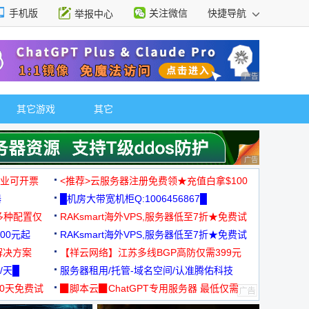
手机版
关注微信
快捷导航
举报中心
性选择
广告 商业广告，理
其它游戏
其它
广告 商业广告，理
，企业可开票
<推荐>云服务器注册免费领★充值白拿$100
器
█机房大带宽机柜Q:1006456867█
多种配置仅
RAKsmart海外VPS,服务器低至7折★免费试
00元起
用★
RAKsmart海外VPS,服务器低至7折★免费试
解决方案
用★
【祥云网络】江苏多线BGP高防仅需399元
/天█
服务器租用/托管-域名空间/认准腾佑科技
30天免费试
▉脚本云▉ChatGPT专用服务器 最低仅需
19元/月