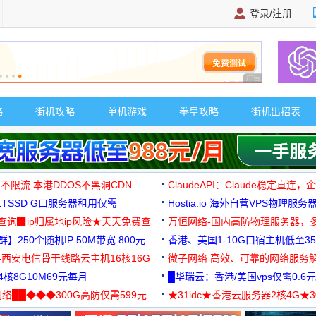
登录/注册
广告 商业广告，理
略
街机攻略
单机游戏
拳皇攻略
街机出招表
 不限流 本港DDOS不黑洞CDN
ClaudeAPI：Claude稳定直连
G1TSSD G口服务器租用仅需
Hostia.io 海外自营VPS物理服务
可免费测试
址查询▉ip归属地ip风险★天天免费查
万恒网络-国内高防物理服务器，
】250个随机IP 50M带宽 800元
99元/月起
香港、美国1-10G口宿主机低至35
-西安电信骨干线路云主机16核16G
微子网络 高效、可靠的网络服务
核8G10M69元每月
█华瑞云：香港/美国vps仅需0.6元
络██◆◆◆300G高防仅需599元
★31idc★香港云服务器2核4G★
用◆