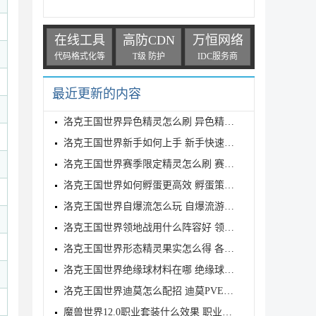
在线工具
高防CDN
万恒网络
代码格式化等
T级 防护
IDC服务商
最近更新的内容
洛克王国世界异色精灵怎么刷 异色精灵高效刷取指南
洛克王国世界新手如何上手 新手快速入门教学
洛克王国世界赛季限定精灵怎么刷 赛季限定奇遇精灵刷
洛克王国世界如何孵蛋更高效 孵蛋策略分享
洛克王国世界自爆流怎么玩 自爆流游玩心得
洛克王国世界领地战用什么阵容好 领地战速通阵容推荐
洛克王国世界形态精灵果实怎么得 各形态精灵果实获取
洛克王国世界绝缘球材料在哪 绝缘球材料收集线路攻略
洛克王国世界迪莫怎么配招 迪莫PVE与PVP配招推荐
魔兽世界12.0职业套装什么效果 职业套装一览