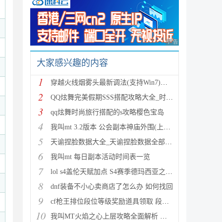
广告 商业广告，理性
大家感兴趣的内容
1
穿越火线烟雾头最新调法(支持Win7)图文攻略
2
QQ炫舞完美假期SSS搭配攻略大全_时尚旅行完美假期1-15
3
qq炫舞时尚旅行搭配的s攻略樱色宝岛
4
我叫mt 3.2版本 公会副本神庙外围(上层)攻略心得
5
天谕捏脸数据大全_天谕捏脸数据全部汇总
6
我叫mt 每日副本活动时间表一览
7
lol s4盖伦天赋加点 S4赛季德玛西亚之力符文与出装推
8
dnf装备不小心卖商店了怎么办 如何找回
9
cf枪王排位段位等级奖励道具领取 段位等级奖励大全
10
我叫MT火焰之心上层攻略全面解析 挑战拉格罗斯