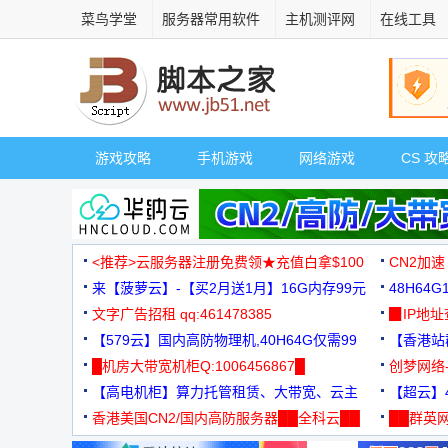
菜鸟学堂
服务器常用软件
主机测评网
在线工具
游戏攻略
手机游戏
网络游戏
CS 攻
<推荐>云服务器注册免费领★充值白拿$100
CN2加速
来【菠萝云】-【买2月送1月】16G内存99元
48H64
文字广告招租 qq:461478385
3000+
▉IP地
【579云】国内高防物理机,40H64G仅需99
【香港站群
元
█机房大带宽机柜Q:1006456867█
创梦网络
【高电机柜】算力托管租赁、大带宽、云主
88元/月
【超云】4
机
香港美国CN2/国内高防服务器██全科云██
██群英网
◆◆◆