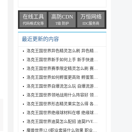
在线工具
高防CDN
万恒网络
代码格式化等
T级 防护
IDC服务商
最近更新的内容
洛克王国世界异色精灵怎么刷 异色精灵高效刷取指南
洛克王国世界新手如何上手 新手快速入门教学
洛克王国世界赛季限定精灵怎么刷 赛季限定奇遇精灵刷
洛克王国世界如何孵蛋更高效 孵蛋策略分享
洛克王国世界自爆流怎么玩 自爆流游玩心得
洛克王国世界领地战用什么阵容好 领地战速通阵容推荐
洛克王国世界形态精灵果实怎么得 各形态精灵果实获取
洛克王国世界绝缘球材料在哪 绝缘球材料收集线路攻略
洛克王国世界迪莫怎么配招 迪莫PVE与PVP配招推荐
魔兽世界12.0职业套装什么效果 职业套装一览