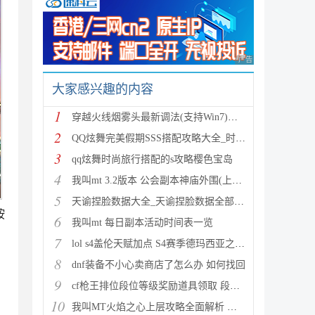
广告 商业广告，理性
大家感兴趣的内容
1
穿越火线烟雾头最新调法(支持Win7)图文攻略
2
QQ炫舞完美假期SSS搭配攻略大全_时尚旅行完美假期1-15
3
qq炫舞时尚旅行搭配的s攻略樱色宝岛
4
我叫mt 3.2版本 公会副本神庙外围(上层)攻略心得
5
天谕捏脸数据大全_天谕捏脸数据全部汇总
按
6
我叫mt 每日副本活动时间表一览
7
lol s4盖伦天赋加点 S4赛季德玛西亚之力符文与出装推
8
dnf装备不小心卖商店了怎么办 如何找回
9
cf枪王排位段位等级奖励道具领取 段位等级奖励大全
10
我叫MT火焰之心上层攻略全面解析 挑战拉格罗斯