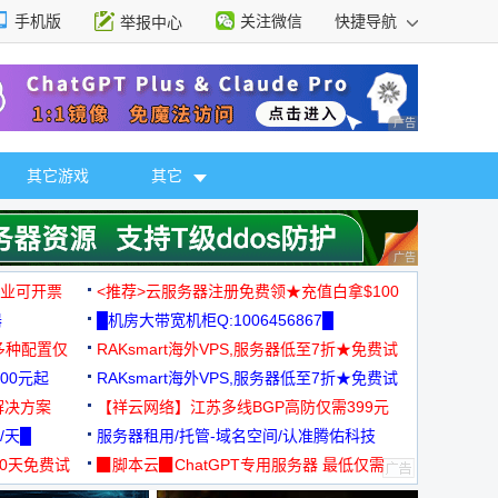
手机版
关注微信
快捷导航
举报中心
性选择
广告 商业广告，理
其它游戏
其它
广告 商业广告，理
，企业可开票
<推荐>云服务器注册免费领★充值白拿$100
器
█机房大带宽机柜Q:1006456867█
多种配置仅
RAKsmart海外VPS,服务器低至7折★免费试
00元起
用★
RAKsmart海外VPS,服务器低至7折★免费试
解决方案
用★
【祥云网络】江苏多线BGP高防仅需399元
/天█
服务器租用/托管-域名空间/认准腾佑科技
30天免费试
▉脚本云▉ChatGPT专用服务器 最低仅需
19元/月