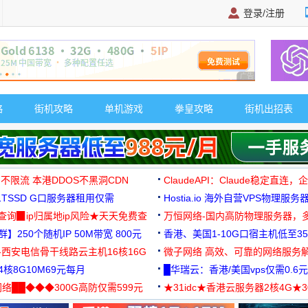
登录/注册
广告 商业广告，理
略
街机攻略
单机游戏
拳皇攻略
街机出招表
 不限流 本港DDOS不黑洞CDN
ClaudeAPI：Claude稳定直连
G1TSSD G口服务器租用仅需
Hostia.io 海外自营VPS物理服务
可免费测试
址查询▉ip归属地ip风险★天天免费查
万恒网络-国内高防物理服务器，
】250个随机IP 50M带宽 800元
99元/月起
香港、美国1-10G口宿主机低至35
-西安电信骨干线路云主机16核16G
微子网络 高效、可靠的网络服务
核8G10M69元每月
█华瑞云：香港/美国vps仅需0.6元
络██◆◆◆300G高防仅需599元
★31idc★香港云服务器2核4G★
用◆