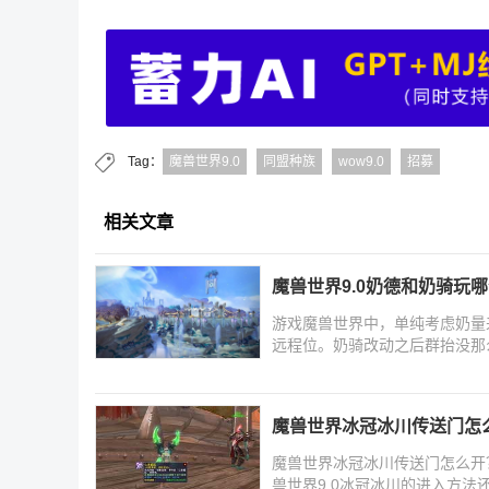
Tag：
魔兽世界9.0
同盟种族
wow9.0
招募
相关文章
魔兽世界9.0奶德和奶骑玩哪
游戏魔兽世界中，单纯考虑奶量
远程位。奶骑改动之后群抬没那
魔兽世界冰冠冰川传送门怎么
魔兽世界冰冠冰川传送门怎么开
兽世界9.0冰冠冰川的进入方法