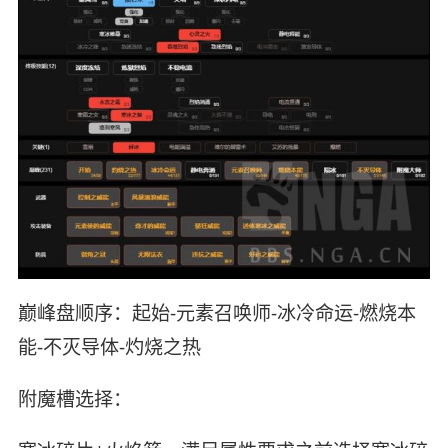
巅峰盘顺序：起始-元素召唤师-冰冷命运-燃烧本
能-不灭导体-灼烧之热
附魔槽选择：