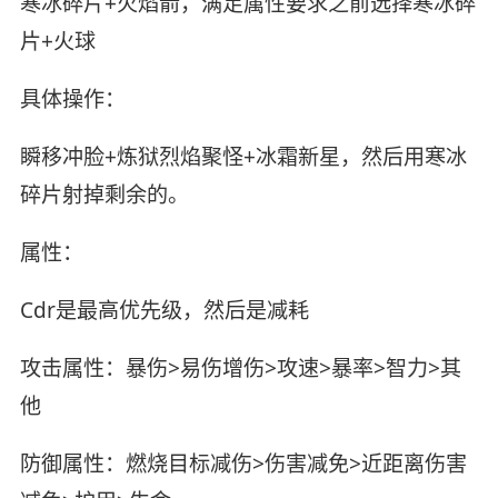
寒冰碎片+火焰箭，满足属性要求之前选择寒冰碎
片+火球
具体操作：
瞬移冲脸+炼狱烈焰聚怪+冰霜新星，然后用寒冰
碎片射掉剩余的。
属性：
Cdr是最高优先级，然后是减耗
攻击属性：暴伤>易伤增伤>攻速>暴率>智力>其
他
防御属性：燃烧目标减伤>伤害减免>近距离伤害