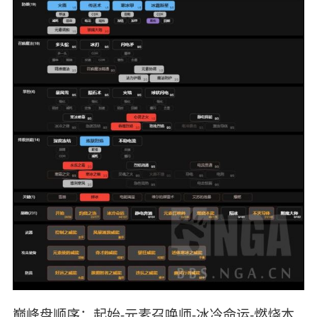
巅峰盘顺序：起始-元素召唤师-冰冷命运-燃烧本