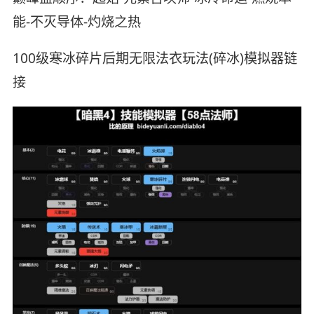
能-不灭导体-灼烧之热
100级寒冰碎片后期无限法衣玩法(碎冰)模拟器链
接