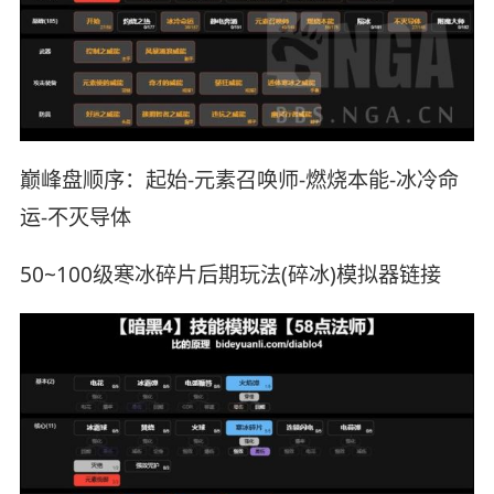
巅峰盘顺序：起始-元素召唤师-燃烧本能-冰冷命
运-不灭导体
50~100级寒冰碎片后期玩法(碎冰)模拟器链接