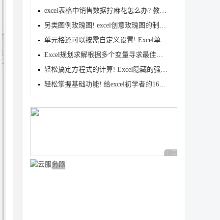
excel表格中销售数据拧麻花怎么办? 教你一招轻松搞定
另类图例玫瑰图! excel创意玫瑰图的制作方法
单元格还可以按需自定义设置! Excel单元格格式自定义
Excel规划求解根据多个变量寻求最佳方案
轻松搞定方程式的计算! Excel隐藏的强大工具使用攻略
轻松掌握基础功能! 给excel初学者的16个VBA基本代码
广告 商业广告，理性
广告 商业广告，理性选择