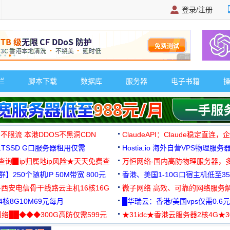
登录/注册
广告 商业广告，理
栏
脚本下载
数据库
服务器
电子书籍
 不限流 本港DDOS不黑洞CDN
ClaudeAPI：Claude稳定直连
G1TSSD G口服务器租用仅需
Hostia.io 海外自营VPS物理服务
可免费测试
址查询▉ip归属地ip风险★天天免费查
万恒网络-国内高防物理服务器，
】250个随机IP 50M带宽 800元
99元/月起
香港、美国1-10G口宿主机低至35
-西安电信骨干线路云主机16核16G
微子网络 高效、可靠的网络服务
核8G10M69元每月
█华瑞云：香港/美国vps仅需0.6元
络██◆◆◆300G高防仅需599元
★31idc★香港云服务器2核4G★
用◆