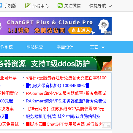
手机版
关注微信
快捷导航
举报中心
性选择
广告 商业广告，理
操作系统
网站运营
平面设计
其它
广告 商业广告，理
，企业可开票
<推荐>云服务器注册免费领★充值白拿$100
器
█机房大带宽机柜Q:1006456867█
多种配置仅
RAKsmart海外VPS,服务器低至7折★免费试
00元起
用★
RAKsmart海外VPS,服务器低至7折★免费试
解决方案
用★
【祥云网络】江苏多线BGP高防仅需399元
/天█
服务器租用/托管-域名空间/认准腾佑科技
30天免费试
▉脚本云▉ChatGPT专用服务器 最低仅需
19元/月