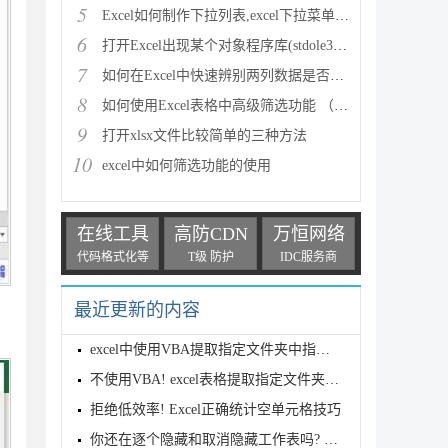
5
Excel如何制作下拉列表,excel下拉菜单的创建方法
6
打开Excel出现某个对象程序库(stdole32.tlb)丢失或损
7
如何在Excel中快速辨别两列数据是否一致的四种方法介
8
如何使用Excel表格中高级筛选功能 （图文）
9
打开xlsx文件比较简单的三种方法
10
excel中如何筛选功能的使用
在线工具
高防CDN
万恒网络
代码格式化等
T级 防护
IDC服务商
最近更新的内容
excel中使用VBA提取指定文件夹中指定扩展名的所有文件
不使用VBA! excel表格提取指定文件夹的所有文件名的技
拒绝低效率! Excel正确统计空单元格技巧
你还在逐个隐藏和取消隐藏工作表吗? Excel快速批量取