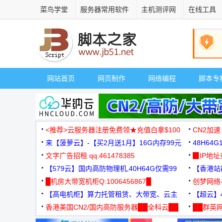
菜鸟学堂
服务器常用软件
主机测评网
在线工具
网站首页
网页制作
网络编程
脚本专
<推荐>云服务器注册免费领★充值白拿$100
CN2加速
来【菠萝云】-【买2月送1月】16G内存99元
48H64
文字广告招租 qq:461478385
3000+
▉IP地
【579云】国内高防物理机,40H64G仅需99
【香港站群
元
█机房大带宽机柜Q:1006456867█
创梦网络
【高电机柜】算力托管租赁、大带宽、云主
88元/月
【超云】4
机
香港美国CN2/国内高防服务器██全科云██
██群英网
◆◆◆