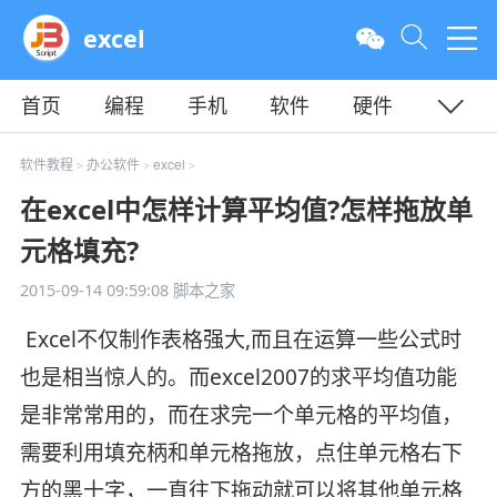
excel
首页
编程
手机
软件
硬件
教程
平面
服务器
软件教程
办公软件
excel
>
>
>
在excel中怎样计算平均值?怎样拖放单
元格填充?
2015-09-14 09:59:08
脚本之家
Excel不仅制作表格强大,而且在运算一些公式时
也是相当惊人的。而excel2007的求平均值功能
是非常常用的，而在求完一个单元格的平均值，
需要利用填充柄和单元格拖放，点住单元格右下
方的黑十字，一直往下拖动就可以将其他单元格