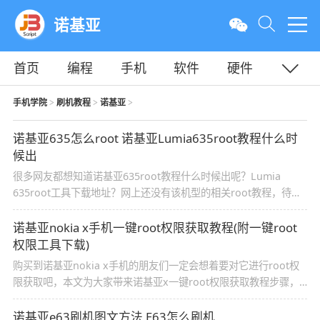
诺基亚
首页
编程
手机
软件
硬件
教程
平面
服务器
手机学院
刷机教程
诺基亚
>
>
>
诺基亚635怎么root 诺基亚Lumia635root教程什么时
候出
很多网友都想知道诺基亚635root教程什么时候出呢？Lumia
635root工具下载地址？网上还没有该机型的相关root教程，待出
来之后，会第一时间告诉大家
诺基亚nokia x手机一键root权限获取教程(附一键root
权限工具下载)
购买到诺基亚nokia x手机的朋友们一定会想着要对它进行root权
限获取吧，本文为大家带来诺基亚x一键root权限获取教程步骤，
诺基亚Nokia x才刚发布不久即被破解root权限，有兴趣的朋友可
以来看一看操作步骤
诺基亚e63刷机图文方法 E63怎么刷机