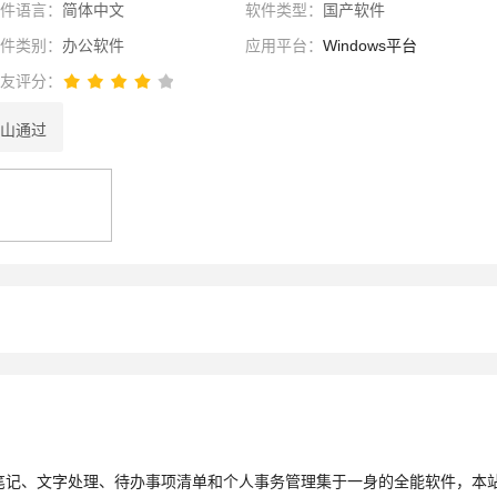
软件语言：
简体中文
软件类型：
国产软件
软件类别：
办公软件
应用平台：
Windows平台
网友评分：
山通过
性选择
理性选择
选择
了笔记、文字处理、待办事项清单和个人事务管理集于一身的全能软件，本