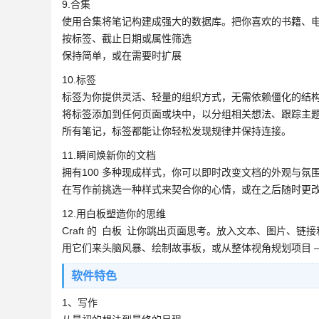
9.合集
使用合集将笔记构建成强大的数据库。把你喜欢的书籍、电
按标签、截止日期或属性筛选
保持简单，或在需要时扩展
10.标签
标签为你提供灵活、轻量的组织方式，无需依赖僵化的结
将标签添加到任何页面或块中，以分组相关想法、跟踪主
所有笔记，标签都能让你轻松发现规律并保持连接。
11.瞬间焕新你的文档
拥有100 多种现成样式，你可以即时改变文档的外观与
在写作前挑选一种样式来契合你的心情，或在之后随时更
12.用白板塑造你的思维
Craft 的 白板 让你跳出页面思考。放入文本、图片、
用它们来头脑风暴、绘制故事板，或从整体视角规划项目 
软件特色
1、写作