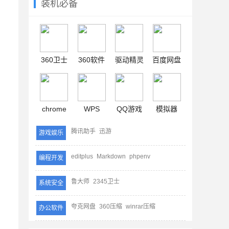
装机必备
360卫士
360软件
驱动精灵
百度网盘
chrome
WPS
QQ游戏
模拟器
腾讯助手
迅游
游戏娱乐
editplus
Markdown
phpenv
编程开发
鲁大师
2345卫士
系统安全
夸克网盘
360压缩
winrar压缩
办公软件