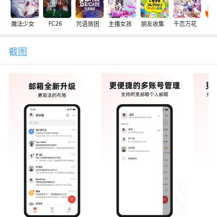
FC26
魔法少女
咒语旅团
主播女孩
朋友收集
千恋万花
交
截图