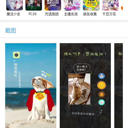
FC26
魔法少女
咒语旅团
主播女孩
朋友收集
千恋万花
交
截图