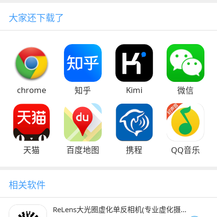
大家还下载了
chrome
Kimi
知乎
微信
天猫
百度地图
携程
QQ音乐
相关软件
ReLens大光圈虚化单反相机(专业虚化摄