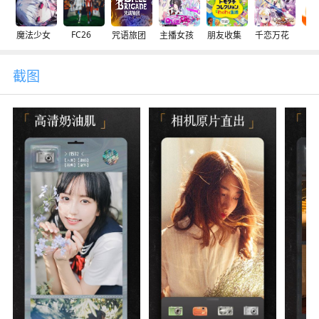
FC26
魔法少女
咒语旅团
主播女孩
朋友收集
千恋万花
交
截图