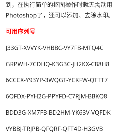
到，在执行简单的抠图操作时就无需动用
Photoshop了，还可以添加、去除水印。
可用序列号
J33GT-XVVYK-VHBBC-VY7FB-MTQ4C
GRPWH-7CDHQ-K3G3C-JH2KX-C88H8
6CCCX-Y93YP-3WQGT-YCKFW-QTTT7
6QFDX-PYH2G-PPYFD-C7RJM-BBKQ8
BDD3G-XM7FB-BD2HM-YK63V-VQFDK
VYBBJ-TRJPB-QFQRF-QFT4D-H3GVB