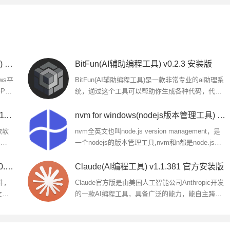
OpenAI Codex桌面版(AI智能编程助手) v26.519.5221.0 官方免费版
BitFun(AI辅助编程工具) v0.2.3 安装版
ws平
BitFun(AI辅助编程工具)是一款非常专业的ai助理系
PT
统，通过这个工具可以帮助你生成各种代码，代理
术，
你的电脑桌面工作，各种平台都支持交互使用，设
定各种ai任务，一键快速完成...
华为云码道CodeArts(智能编码) v26.3.11 官方安装版
nvm for windows(nodejs版本管理工具) v1.2.2 安装版
款软
nvm全英文也叫node.js version management，是
主流
一个nodejs的版本管理工具,nvm和n都是node.js版
下一
本管理工具，为了解决node.js各种版本存在不兼容
现象可以通过它可以安装和切换...
通义灵码Lingma IDE(编码辅助工具) v0.4.0 linux最新安装版
Claude(AI编程工具) v1.1.381 官方安装版
件，
Claude官方版是由美国人工智能公司Anthropic开发
文件
的一款AI编程工具，具备广泛的能力，能自主跨文
软件
件、浏览器和应用运行，不仅让工程师高效完成复
杂项目，还让非技术用户轻松...