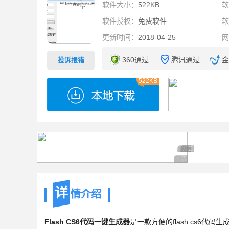
软件大小：
522KB
软件授权：
免费软件
更新时间：
2018-04-25
360通过
腾讯通过
金
投诉报错
522KB
广告 商业广告，理
广告 商业广告，
广告 商业广告，理性
详
情介绍
Flash CS6代码一键生成器
是一款方便的flash cs6代