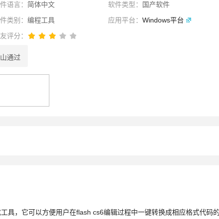
软件语言：
简体中文
软件类型：
国产软件
软件类别：
编程工具
应用平台：
Windows平台
网友评分：
山通过
性选择
理性选择
选择
码生成工具，它可以方便用户在flash cs6编辑过程中一键转换成相应格式代码