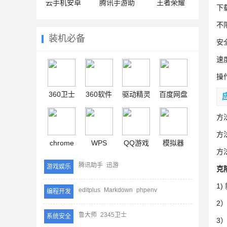
云手机安卓
腾讯手游助
王者荣耀
下
手
不
装机必备
安
速
操
360卫士
360软件
驱动精灵
百度网盘
方
方
chrome
WPS
QQ游戏
模拟器
方
腾讯助手
迅游
游戏娱乐
克
1
editplus
Markdown
phpenv
编程开发
2
鲁大师
2345卫士
系统安全
3