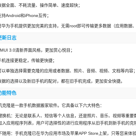
.数据全面、不耗流量、操作简单、速度超快；
支持Android和iPhone互传；
.对华为手机提供更加完美的支持，无需root即可传输更多数据（应用数
更新日志
.EMUI 3.0清新界面风格，更加赏心悦目；
.手机连接更稳定，传输更快捷；
.可以单独选择需要克隆的应用或者数据、照片、音频、视频、文档等内容
.数据的选择以及新旧手机的配对，都在旧手机完成，更加安全快捷。
功能特色
机克隆是一款手机数据搬家软件。它具备以下六大特色：
键换机：无论是联系人、短信等个人信息，还是照片、音乐、视频等重要
加入应用程序列表，用户可选择性的进行应用程序从旧手机到新手机的克
下随用：手机克隆已在华为应用市场及苹果APP Store上架，只等您来体验，网页