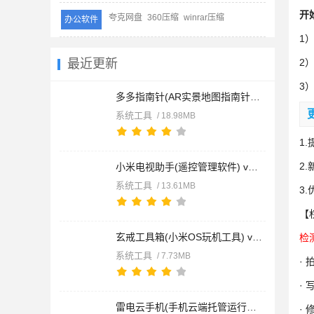
开
夸克网盘
360压缩
winrar压缩
办公软件
1
最近更新
2
3
多多指南针(AR实景地图指南针软件) v4.0.9 安卓版
系统工具
/ 18.98MB
1
2
小米电视助手(遥控管理软件) v2.7.6 安卓版
系统工具
/ 13.61MB
3
【
玄戒工具箱(小米OS玩机工具) v3.4 安卓版
检
系统工具
/ 7.73MB
·
·
雷电云手机(手机云端托管运行平台) v4.3.7 安卓手机版
·