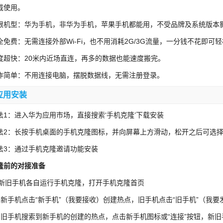
载使用。
限机型：华为手机，非华为手机，苹果手机都能用，不受品牌及系统版本
全免费：无需连接外部Wi-Fi，也不用消耗2G/3G流量，一分钱不花即可
度超快：20米内近场直连，再多的数据也能速度搬完。
作简单：不用连接电脑，摆脱数据线，无需注册登录。
应用安装
法1：进入华为应用市场，直接搜索‘手机克隆’下载安装
法2：长按手机桌面的手机克隆图标，并向屏幕上方滑动，松开之后可选
法3：通过手机克隆邀请功能安装
隆前的对接准备
) 新旧手机各自运行手机克隆，打开手机克隆首页
）新手机点击“新手机”（我要接收）创建热点，旧手机点击“旧手机”（
）旧手机搜索到新手机的创建的热点，点击新手机图标或“连接”按钮，新