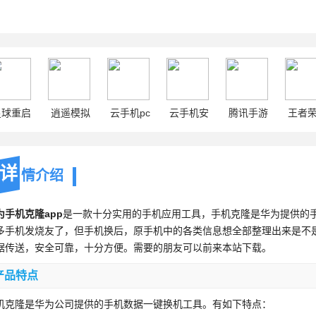
星球重启
逍遥模拟
云手机pc
云手机安
腾讯手游
王者
器
卓
助手
详
情介绍
为手机克隆app
是一款十分实用的手机应用工具，手机克隆是华为提供的
多手机发烧友了，但手机换后，原手机中的各类信息想全部整理出来是不是
据传送，安全可靠，十分方便。需要的朋友可以前来本站下载。
产品特点
机克隆是华为公司提供的手机数据一键换机工具。有如下特点：