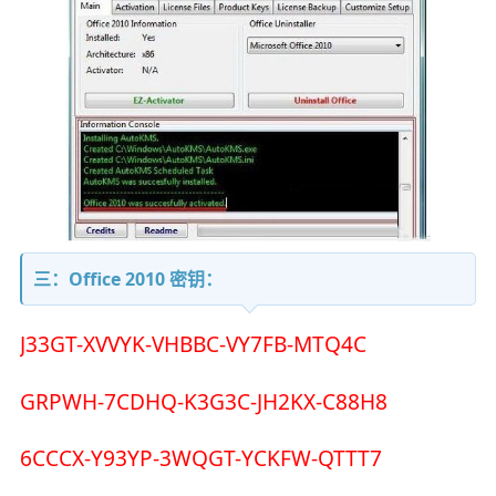
三：Office 2010 密钥：
J33GT-XVVYK-VHBBC-VY7FB-MTQ4C
GRPWH-7CDHQ-K3G3C-JH2KX-C88H8
6CCCX-Y93YP-3WQGT-YCKFW-QTTT7