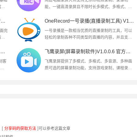
富标
能，一键高清录屏且不限时长多模式、多格式、多
复、录
画质、多分辨率、多音源、多视频帧数可选的高效
率录屏软件...
TD录屏(桌面录屏软件)V1.5.3.5 官方安装版
OneRecord一号录播(直播录制工具) V1.4.1 免费安装版
画面完
一号录播是一款相当优质的直播录制的工具，可以
省裁
轻松的录制各种不同类型的直播的内容，并且支持
多线程的冰法录制，可以满足各种不同录制的需
要，带来了相当优质的使用需求，...
StreamCap(直播录制工具) v1.0.2 绿色免费版
飞鹰录屏(屏幕录制软件)V1.0.0.6 官方安装版
制客
飞鹰录屏提供了多模式、多格式、多音源、多种画
盖了
质可选的屏幕录制功能，支持游戏录制，课程录
制，会议录制，直播录制等，欢迎下载使用,...
，[
分享码的获取方法
]可以参考这篇文章
本站软件。