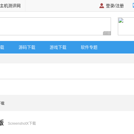
主机测评网
登录/注册
广告 商业广告，理
载
源码下载
游戏下载
软件专题
X下载
版
ScreenshotX下载