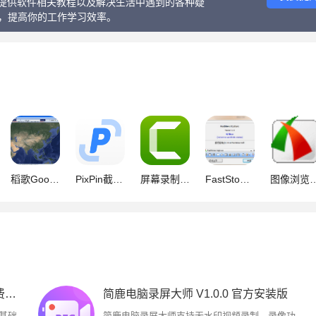
话、提供软件相关教程以及解决生活中遇到的各种疑
等，提高你的工作学习效率。
稻歌Google Map截获器 v2.2 官方安装免费版
PixPin截图软件 v3.2.2.3 官方测试版安装包+绿色便携版
屏幕录制TechSmith Camtasia 2026 v26.0.4.15557 中文最新免费版
FastStone Capture (屏幕截图/抓屏) V10.4 中文绿色汉化版
图像浏览编辑和抓屏工具FastStone Capture(FSCapture) v11.2Fina
PixWit(截图录屏工具) v1.10.0 官方免费版(安装版+绿色版)
简鹿电脑录屏大师 V1.0.0 官方安装版
成基础
简鹿电脑录屏大师支持无水印视频录制、录像功