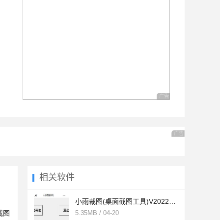
广告 商业广告，理性选择
广告 商业广告，理
相关软件
小雨裁图(桌面截图工具)V20220728 绿色便携版
截图
5.35MB / 04-20