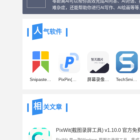
零距离AI可以帮你高效完成AI问答、AI对
难杂症，还能帮助你进行AI写作、AI绘画等
人
气软件
Snipaste截图工具 v2.11.3 免费绿色版 64位
PixPin(截图工具) v3.1.4.0 中文安装免费版
屏幕录像专家7.5官方新版 Build20100301 [附注册机]
TechSmith Snagit v26.1.1.10472 最新正式免费版(附安装教程) 64
相
关文章
PixWit 是一款Windows 截图与录屏工具，集