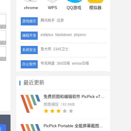
chrome
WPS
QQ游戏
模拟器
腾讯助手
迅游
游戏娱乐
广告 商业广告，理性选择
editplus
Markdown
phpenv
编程开发
广告 商业广告，理性选择
鲁大师
2345卫士
系统安全
广告 商业广告，理性选择
夸克网盘
360压缩
winrar压缩
办公软件
最近更新
免费抓图和编辑软件 PicPick v7.5.0 中文免费安装版
图像捕捉
/ 82.6MB
PicPick Portable 全能屏幕截图工具 v7.5.0 免费绿色便携版
问