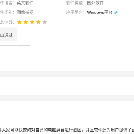
软件语言：
英文软件
软件类型：
国外软件
软件类别：
图像捕捉
应用平台：
Windows平台
网友评分：
山通过
性选择
理性选择
选择
件大家可以快速的对自己的电脑屏幕进行截图，并且软件还为用户提供了