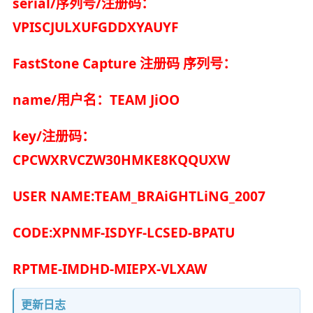
serial/序列号/注册码：
VPISCJULXUFGDDXYAUYF
FastStone Capture 注册码 序列号：
name/用户名：TEAM JiOO
key/注册码：
CPCWXRVCZW30HMKE8KQQUXW
USER NAME:TEAM_BRAiGHTLiNG_2007
CODE:XPNMF-ISDYF-LCSED-BPATU
RPTME-IMDHD-MIEPX-VLXAW
更新日志