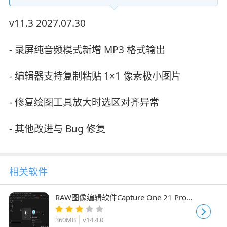
v11.3 2027.07.30
- 录屏纯音频模式新增 MP3 格式输出
- 编辑器支持复制粘贴 1×1 像素极小图片
- 修复绘图工具放大时选区对齐异常
- 其他改进与 Bug 修复
相关软件
RAW图像编辑软件Capture One 21 Pro
v14.4.0 中文特别版(附破解文件+安装教
程)
360MB
v14.4.0