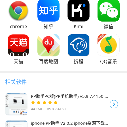
chrome
Kimi
知乎
微信
天猫
百度地图
携程
QQ音乐
相关软件
PP助手PC版(PP手机助手) v5.9.7.4150 苹
果iPhone、iPad、iPod Touch管理软件
官方安装版
44.1MB
v5.9.7.4150
iphone PP助手 V2.0.2 iphone资源下载