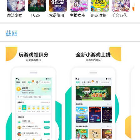
FC26
魔法少女
咒语旅团
主播女孩
朋友收集
千恋万花
交
截图