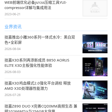
WEB前端优化必备js/css压缩工具YUI-
compressor详解与集成用法
2023-06-21
业界资讯
技嘉推出小雕360系列一体式水冷：黑白双
色+全彩屏
2026-08-04
技嘉X3D系列再添新成员 B850 AORUS
ELITE X3D主板强化性能体验
2026-08-03
技嘉X3D鸡血模式2.0强化平台调校 释放
AMD X3D处理器性能潜力
2026-07-28
技嘉Z890 DUO X完善CQDIMM高频生态 兼
顾10266MT/s与256GB大容量