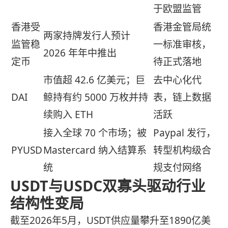
于欧盟监管
香港受
香港金管局统
两家持牌发行人预计
监管稳
一标准审核，
2026 年年中推出
定币
待正式落地
市值超 42.6 亿美元；巨
去中心化代
DAI
鲸持有约 5000 万枚并持
表，链上数据
续购入 ETH
活跃
接入全球 70 个市场；被
Paypal 发行，
PYUSD
Mastercard 纳入结算系
转型机构级合
统
规支付网络
USDT与USDC双寡头驱动行业
结构性变局
截至2026年5月，USDT供应量攀升至1890亿美