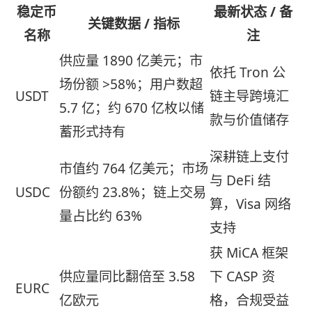
稳定币
最新状态 / 备
关键数据 / 指标
名称
注
供应量 1890 亿美元；市
依托 Tron 公
场份额 >58%；用户数超
USDT
链主导跨境汇
5.7 亿；约 670 亿枚以储
款与价值储存
蓄形式持有
深耕链上支付
市值约 764 亿美元；市场
与 DeFi 结
USDC
份额约 23.8%；链上交易
算，Visa 网络
量占比约 63%
支持
获 MiCA 框架
供应量同比翻倍至 3.58
下 CASP 资
EURC
亿欧元
格，合规受益