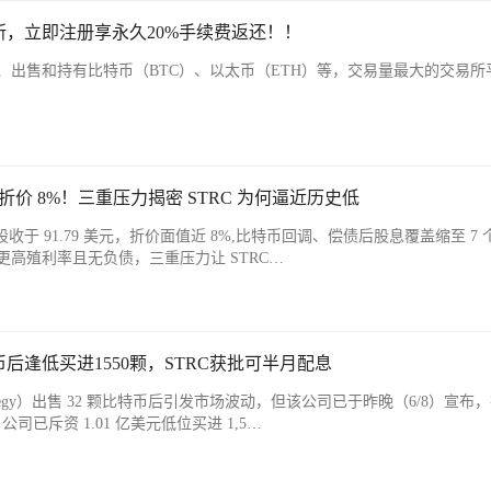
，立即注册享永久20%手续费返还！！
、出售和持有比特币（BTC）、以太币（ETH）等，交易量最大的交易所
先股折价 8%！三重压力揭密 STRC 为何逼近历史低
C 优先股收于 91.79 美元，折价面值近 8%,比特币回调、偿债后股息覆盖缩至 7
A 提供更高殖利率且无负债，三重压力让 STRC…
后逢低买进1550颗，STRC获批可半月配息
tegy）出售 32 颗比特币后引发市场波动，但该公司已于昨晚（6/8）宣布
司已斥资 1.01 亿美元低位买进 1,5…