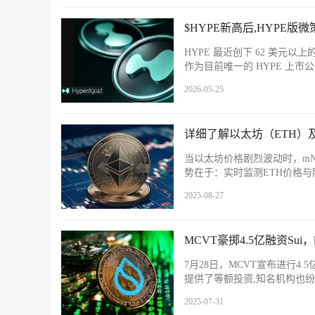
$HYPE新高后,HYPE版
HYPE 最近创下 62 美元
作为目前唯一的 HYPE 上市
2026-05-25
详细了解以太坊（ETH）
当以太坊价格剧烈波动时，m
势在于：实时监测ETH价格
2025-08-27
MCVT豪掷4.5亿融资Sui
7月28日，MCVT宣布进行4.5
提供了等额投资,知名机构也纷纷站台支
2025-07-31