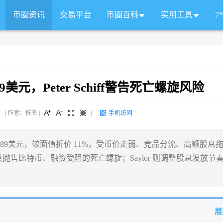
币圈资讯
交易平台
币圈百科
实用工具
7
元，Peter Schiff警告死亡螺旋风险
 来源： | 作者：佚名
|
|
手机访问
89美元，较面值折价 11%，受币价走弱、竞品分流、高额股息
本，引发抛售比特币、融资受阻的死亡螺旋；Saylor 则调整股息发放节
展