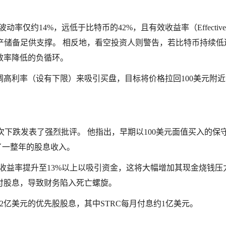
仅约14%，远低于比特币的42%，且有效收益率（Effective Y
资产储备足供支撑。 相反地，看空投资人则警告，若比特币持续低
效率降低的负循环。
高利率（设有下限）来吸引买盘，目标将价格拉回100美元附近
 针对此次下跌发表了强烈批评。 他指出，早期以100美元面值买入的保
了一整年的股息收入。
迫将收益率提升至13%以上以吸引资金，这将大幅增加其现金烧钱压
付股息，导致财务陷入死亡螺旋。
2.22亿美元的优先股股息，其中STRC每月付息约1亿美元。