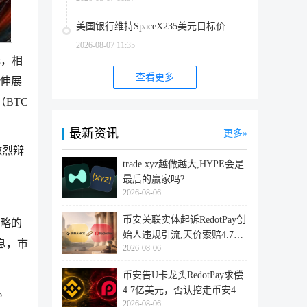
美国银行维持SpaceX235美元目标价
2026-08-07 11:35
元，相
查看更多
续伸展
币（BTC
最新资讯
更多
激烈辩
trade.xyz越做越大,HYPE会是
最后的赢家吗?
2026-08-06
币安关联实体起诉RedotPay创
策略的
始人违规引流,天价索赔4.728
息，市
2026-08-06
亿美
币安告U卡龙头RedotPay求偿
4.7亿美元，否认挖走币安47
。
2026-08-06
万用户