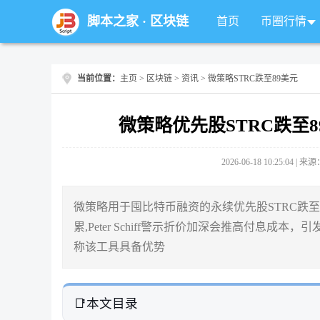
脚本之家
·
区块链
首页
币圈行情
当前位置：
主页
>
区块链
>
资讯
> 微策略STRC跌至89美元
微策略优先股STRC跌至89美
2026-06-18 10:25:04 |
微策略用于囤比特币融资的永续优先股STRC跌至
累,Peter Schiff警示折价加深会推高付息成
称该工具具备优势
本文目录