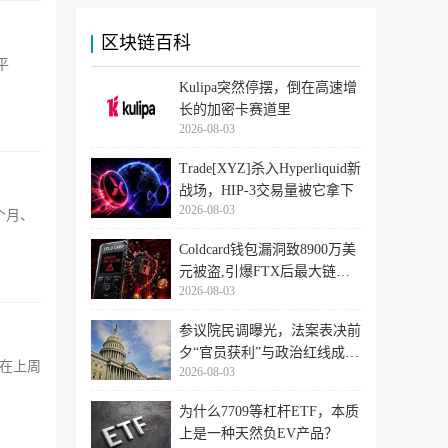
区块链百科
平
Kulipa突然停摆，倒在高速增
长的加密卡赛道里
2026-08-03
Trade[XYZ]杀入Hyperliquid新
战场，HIP-3交易量被它拿下
2026-08-03
 个月、
Coldcard钱包漏洞致8900万美
元被盗,引爆FTX后最大链上
2026-08-03
迁移潮
参议院民调曝光，法案表决前
夕“官员获利”与政治红线成最
，在上周
2026-08-03
大
为什么7709等杠杆ETF，本质
上是一种天然负EV产品？