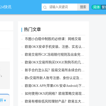
简体
繁
*24快讯
热门文章
币圈小白稳中制胜的必修课：网格交易
欧易OKX安卓手机安装、注册、实名认证、买币转账新手实操教程
欧易交易所C2C冻结赔付规则及出金完整流程
欧易OKX交易所购买DOGE狗狗币的几个方式汇总
拖
新手合约怎么玩？殴易交易所永续合约操作步骤教程(APP/Web端)
奏，
欧e交易所新人账号注册、身份认证及安全设置教程
欧易OKX APP(苹果iOS/安卓Android)下载图文教程
如何使用OKX的网格？欧易策略交易现货网格新手操作流程
开 ▾
欧易有哪些低风险理财产品？欧易五大低风险理财产品详细介绍