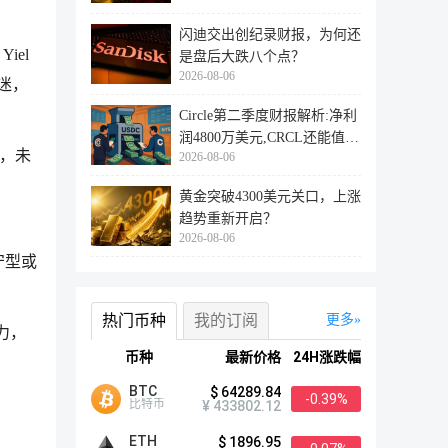
闪迪交出创纪录财报，为何还
iel
是盘后大跌八个点？
2026-08-06
迷，
Circle第二季度财报解析:净利
润4800万美元,CRCL还能值得
，未
2026-08-06
投资
黄金突破4300美元关口，上涨
趋势重新开启？
2026-08-06
守型或
热门币种
我的订阅
更多
力，
币种
最新价格
24H涨跌幅
BTC
$ 64289.84
-0.39%
比特币
¥ 433802.12
ETH
$ 1896.95