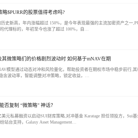
微策略$PURR的股票值得考虑吗?
以上的历史新高，年内涨幅超过 150%，是今年表现最强的主流加密资产之一,P
公司代理标的，年初至今也涨了超过 100%，自…
及其微策略们的价格剧烈波动时 如何基于mNAV在期
NAV模型通过动态对冲和风险量化，帮助投资者在期权市场中稳步前行,其
与隐含波动率，智能调整对冲策略，锁定收益，…
，能否复制 “微策略” 神话？
亿美元私募融资以启动SUI财库策略,对冲基金 Karatage 担任领投方，Sui
持，Galaxy Asset Management…