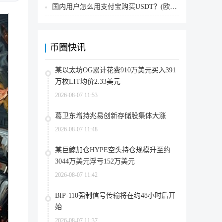
国内用户怎么用支付宝购买USDT？(欧易交易所为例)
币圈快讯
某以太坊OG累计花费910万美元买入391
万枚LIT均价2.33美元
2026-08-07 11:53
葛卫东增持兆易创新存储股集体大涨
2026-08-07 11:48
某巨鲸加仓HYPE空头持仓规模升至约
3044万美元浮亏152万美元
2026-08-07 11:42
BIP-110强制信号传输将在约48小时后开
始
2026-08-07 11:37