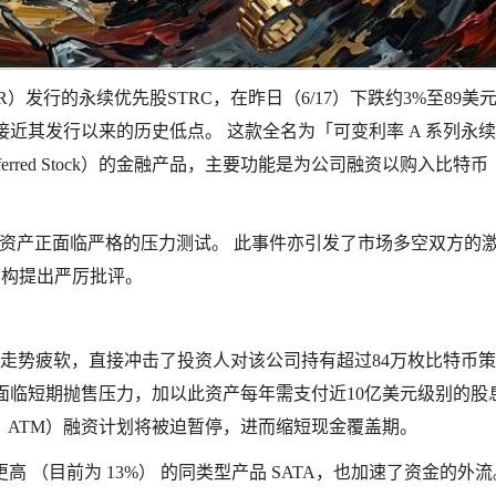
TR）发行的永续优先股STRC，在昨日（6/17）下跌约3%至89美
1%，接近其发行以来的历史低点。 这款全名为「可变利率 A 系列永
 Stretch Preferred Stock）的金融产品，主要功能是为公司融资以购入比特
的资产正面临严格的压力测试。 此事件亦引发了市场多空双方的
财务结构提出严厉批评。
格走势疲软，直接冲击了投资人对该公司持有超过84万枚比特币
）日后常面临短期抛售压力，加以此资产每年需支付近10亿美元级别的股
ney，ATM）融资计划将被迫暂停，进而缩短现金覆盖期。
率更高 （目前为 13%） 的同类型产品 SATA，也加速了资金的外流