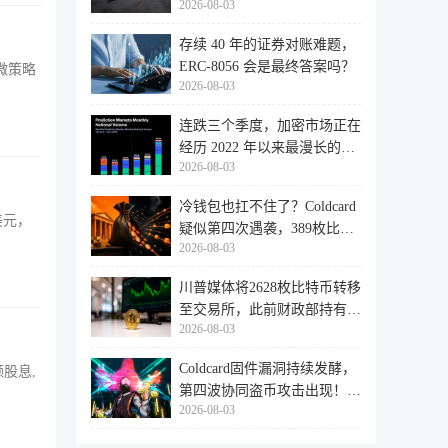
2026-08-03
存续 40 年的证券对账难题，
ERC-8056 会是最终答案吗？
,微策略
2026-08-03
连跌三个季度，加密市场正在
经历 2022 年以来最漫长的退
2026-08-03
潮
冷钱包也扛不住了？Coldcard
美元，
疑似第四次遇袭，389枚比特
2026-08-03
币失
川普媒体将2628枚比特币转移
至交易所，此前财政部持有的
2026-08-03
比特
Coldcard固件漏洞持续发酵，
股息,
第四波协同盗币攻击出现！
2026-08-03
462个