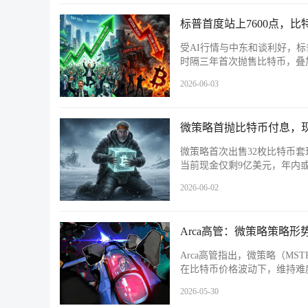
标普首度站上7600点，比
受AI行情与中东和谈利好，标普
时隔三年首次抛售比特币，叠加
2026-06-03
微策略首抛比特币付息，
微策略首次出售32枚比特币套
当前现金仅剩9亿美元，年内或将
2026-06-02
Arca高管：微策略策略形
Arca高管指出，微策略（MS
在比特币价格波动下，维持难
2026-05-30