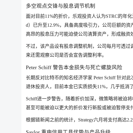
多空观点交锋与股息调节机制
面对目前11%的折价，乐观投资人认为STRC的年化波动率
d）已升至12.9%，具备高度吸引力，公司巨额的
高昂的股息压力可能迫使公司清算资产，形成融资
不过，该产品设有股息调整机制，公司每月可透过调
来还需观察公司是否会宣告调整利率。
Peter Schiff 警告本金损失与死亡螺旋风险
长期反对比特币的知名经济学家 Peter Schiff
退休投资人，目前本金已实质损失11%，几乎抵消
Schiff进一步警告，随着折价加深，微策略将被
甚至可能被迫以更大的折价发行新股或被迫暂停支
根据链新闻之前的统计，Strategy六月将支付高达
Saylor 重申信用工具优势与产品升级