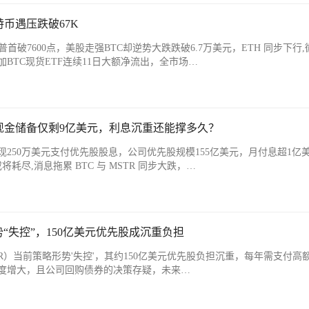
特币遇压跌破67K
首破7600点，美股走强BTC却逆势大跌跌破6.7万美元，ETH 同步下行
BTC现货ETF连续11日大额净流出，全市场…
现金储备仅剩9亿美元，利息沉重还能撑多久？
现250万美元支付优先股股息，公司优先股规模155亿美元，月付息超1亿
耗尽,消息拖累 BTC 与 MSTR 同步大跌，…
势“失控”，150亿美元优先股成沉重负担
TR）当前策略形势'失控'，其约150亿美元优先股负担沉重，每年需支付高额
度增大，且公司回购债券的决策存疑，未来…