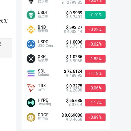
-0.07%
以太坊
¥ 12799.85
USDT
$ 0.9989
+0.01%
泰达币
¥ 6.7401
首次发
BNB
$ 593.27
-0.22%
币安币
¥ 4003.14
USDC
$ 1.0006
-0.02%
交
USD Coin
¥ 6.7516
XRP
$ 1.0236
-1.83%
瑞波币
¥ 6.9068
SOL
$ 72.6124
-1.18%
Solana
¥ 489.95
TRX
$ 0.3275
-0.06%
波场
¥ 2.2098
HYPE
$ 55.635
-1.17%
Hyperliquid
¥ 375.4
DOGE
$ 0.069036
-0.89%
狗狗币
¥ 0.4658