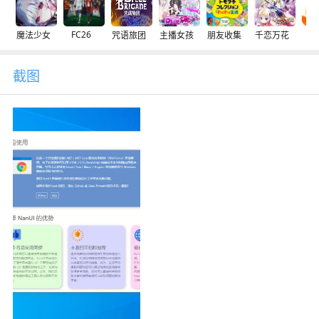
FC26
魔法少女
咒语旅团
主播女孩
朋友收集
千恋万花
交
截图