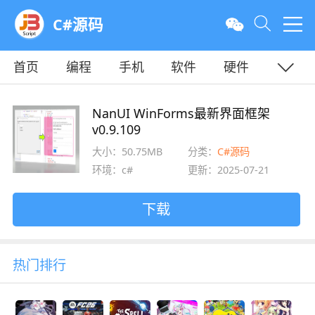
C#源码
首页
编程
手机
软件
硬件
教程
平面
服务器
NanUI WinForms最新界面框架
v0.9.109
大小：50.75MB
分类：
C#源码
环境：c#
更新：2025-07-21
下载
热门排行