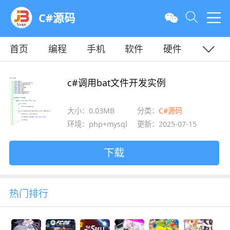
C#源码
首页
编程
手机
软件
硬件
教程
平面
服务器
c#调用bat文件开发实例
大小：0.03MB
分类：
C#源码
环境：php+mysql
更新：2025-07-15
下载
热门排行