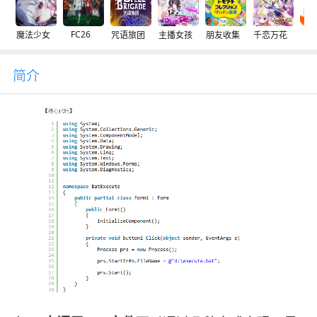
FC26
魔法少女
咒语旅团
主播女孩
朋友收集
千恋万花
交
简介