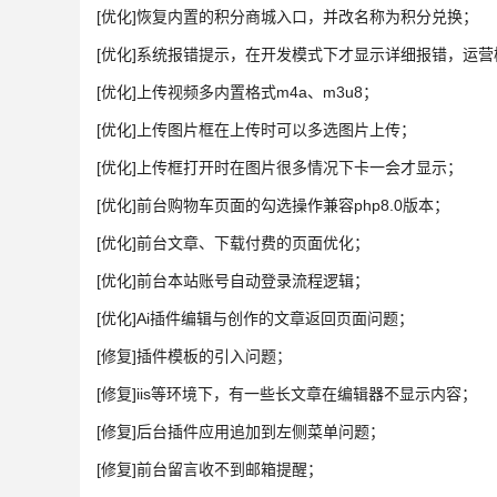
[优化]恢复内置的积分商城入口，并改名称为积分兑换；
[优化]系统报错提示，在开发模式下才显示详细报错，运
[优化]上传视频多内置格式m4a、m3u8；
[优化]上传图片框在上传时可以多选图片上传；
[优化]上传框打开时在图片很多情况下卡一会才显示；
[优化]前台购物车页面的勾选操作兼容php8.0版本；
[优化]前台文章、下载付费的页面优化；
[优化]前台本站账号自动登录流程逻辑；
[优化]Ai插件编辑与创作的文章返回页面问题；
[修复]插件模板的引入问题；
[修复]iis等环境下，有一些长文章在编辑器不显示内容；
[修复]后台插件应用追加到左侧菜单问题；
[修复]前台留言收不到邮箱提醒；