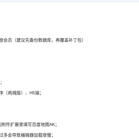
注册会员（建议先备份数据库，再覆盖补丁包）
端；
序（商城版）、H5端；
息的附件扩展里填写百度地图AK；
大过多会导致编辑器加载很慢；