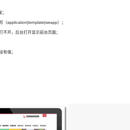
误；
ation|template|weapp）；
台打不开，后台打开显示前台页面；
L没有值；