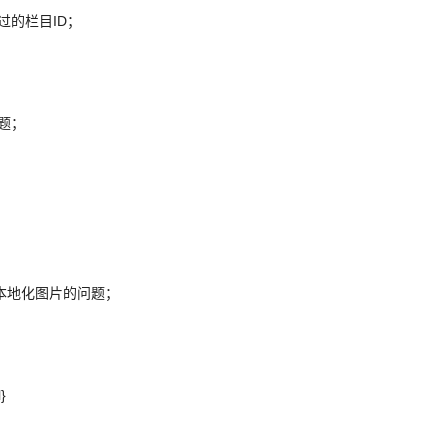
过的栏目ID；
题；
法本地化图片的问题；
}