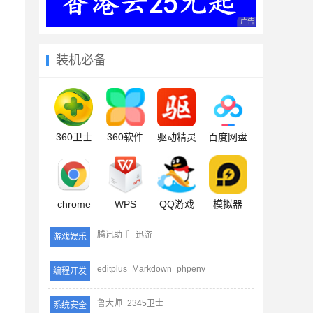
广告 商业广告，理性
装机必备
360卫士
360软件
驱动精灵
百度网盘
chrome
WPS
QQ游戏
模拟器
腾讯助手
迅游
游戏娱乐
editplus
Markdown
phpenv
编程开发
鲁大师
2345卫士
系统安全