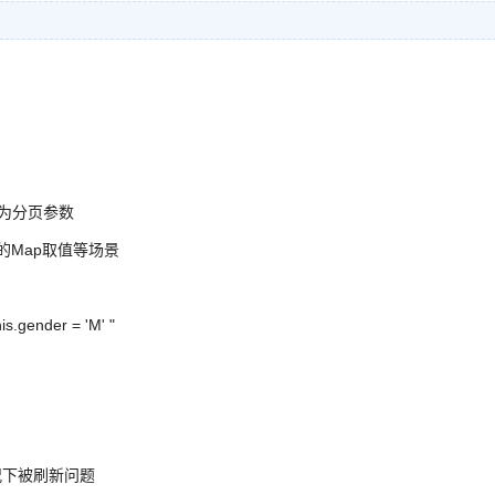
数是否为分页参数
写的Map取值等场景
nder = 'M' "
定情况下被刷新问题