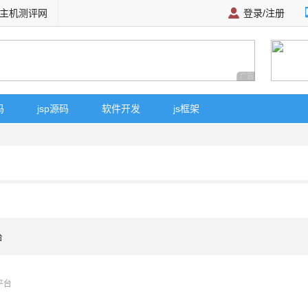
主机测评网
登录/注册
广告 商业广告，理
码
jsp源码
软件开发
js框架
台
发平台