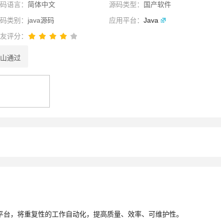
源码语言：
简体中文
源码类型：
国产软件
源码类别：
java源码
应用平台：
Java
网友评分：
山通过
性选择
理性选择
选择
平台，将重复性的工作自动化，提高质量、效率、可维护性。