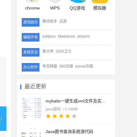
chrome
WPS
QQ游戏
模拟器
腾讯助手
迅游
游戏娱乐
editplus
Markdown
phpenv
编程开发
鲁大师
2345卫士
系统安全
夸克网盘
360压缩
winrar压缩
办公软件
最近更新
mybatis一键生成xml文件及实体Bean开发实例
java源码
/ 4.19MB
Java图书查询系统源代码