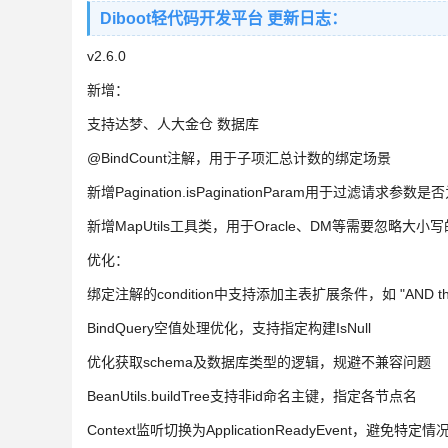
Diboot轻代码开发平台 更新日志：
v2.6.0
新增：
支持达梦、人大金仓 数据库
@BindCount注解，用于子项汇总计数的绑定场景
新增Pagination.isPaginationParam用于过滤请求参
新增MapUtils工具类，用于Oracle、DM等需要忽略大小
优化：
绑定注解的condition中支持添加主表扩展条件，如 "AND this.ge
BindQuery空值处理优化，支持指定构建IsNull
优化获取schema及数据库类型的逻辑，规避不兼容问题
BeanUtils.buildTree支持非id命名主键，指定各节点名
Context监听切换为ApplicationReadyEvent，避免特