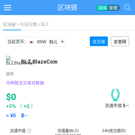
区块链
简体
繁體
区块链
>
今日行情
> BLZ
当前货币：
去交易
去官网
KRW
韩元
BLZ,BlazeCoin
货币
币种暂无交易对数据
$0
+0%
（
+$
）
流通市值
$--
≈ ¥
0
฿
--
流通市值
流通量(BLZ)
24H成交额($)
流