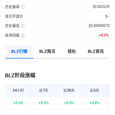
分
前
使
性
100【5
钟
供
用
强
分
现
历史最高
$0.003247
应
近
弱
钟
货
量
七
该
的
更
成
×
日
币
指
新
交
币
首日开盘价
$--
的
种
标，
一
量
种
币
收
24H
次】
÷
价
种
录
换
近
格
收
历史最低
$0.00000072
以
手
7
盘
来
该
率
日
价
的
币
计
平
格，
历
投资回报
+0.0%
种
算
均
计
史
收
投
公
每
算
最
录
资
式：
分
与
高
以
回
24H
钟
BTC
价
来
报
内
现
的
的
BLZ行情
BLZ简况
钱包
BLZ资讯
率
的
货
相
历
=（当
成
成
关
史
前
交
交
性，
最
币
额
量
越
低
价-
÷
接
价
众
流
近
筹
通
1
价
市
BLZ阶段涨幅
B
正
格）
值
相
÷
×
关
众
100%
度
筹
越
价
强，
24小时
近7天
近30天
近3月
格
越
×100%
接
近-1
负
+0.0%
+0.0%
+0.0%
+0.0%
-
相
关
度
越