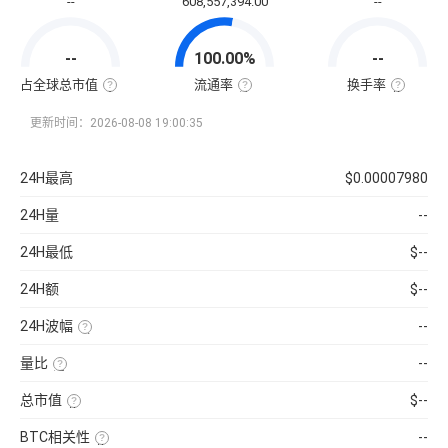
--
608,557,394.00
--
通
市
值
=
--
100.00%
--
该
币
种
占全球总市值
流通率
换手率
当
全
流
换
前
球
通
手
流
总
率
率
更新时间：2026-08-08 19:00:35
通
市
=（流
也
量
值
通
称
×
占
总
“周
当
比
量
转
24H最高
$0.00007980
前
=（该
÷
率”，
币
币
最
指
价
种
大
在
24H量
--
的
供
一
流
应
定
通
量
时
24H最低
$--
市
）
间
值
×
内
÷
100%
市
24H额
$--
已
场
收
中
录
转
24H波幅
--
到
手
的
买
（24H
所
卖
最
有
的
量比
--
高-24H
币
频
最
近
种
率，
低）
1
市
是
总市值
$--
÷
日
值）
反
24H
平
使
×
映
最
均
用
100%
流
低
BTC相关性
--
每
当
通
×