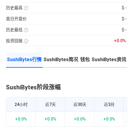
分
前
使
性
100【5
钟
供
用
强
分
现
历史最高
$--
应
近
弱
钟
货
量
七
该
的
更
成
×
日
币
指
新
交
币
首日开盘价
$--
的
种
标，
一
量
种
币
收
24H
次】
÷
价
种
录
换
近
格
收
历史最低
$--
以
手
7
盘
来
该
率
日
价
的
币
计
平
格，
历
投资回报
+0.0%
种
算
均
计
史
收
投
公
每
算
最
录
资
式：
分
与
高
以
回
24H
钟
BTC
价
来
报
内
现
的
的
SushiBytes行情
SushiBytes简况
钱包
SushiBytes资讯
率
的
货
相
历
=（当
成
成
关
史
前
交
交
性，
最
币
额
量
越
低
价-
÷
接
价
众
流
近
筹
通
1
价
市
SushiBytes阶段涨幅
S
正
格）
值
相
÷
×
关
众
100%
度
筹
越
价
强，
24小时
近7天
近30天
近3月
格
越
×100%
接
近-1
负
+0.0%
+0.0%
+0.0%
+0.0%
相
关
度
越