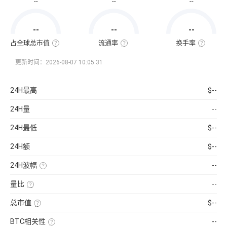
--
--
--
通
市
值
=
--
--
--
该
币
种
占全球总市值
流通率
换手率
当
全
流
换
前
球
通
手
流
总
率
率
更新时间：2026-08-07 10:05:31
通
市
=（流
也
量
值
通
称
×
占
总
“周
当
比
量
转
24H最高
$--
前
=（该
÷
率”，
币
币
最
指
价
种
大
在
24H量
--
的
供
一
流
应
定
通
量
时
24H最低
$--
市
）
间
值
×
内
÷
100%
市
24H额
$--
已
场
收
中
录
转
24H波幅
--
到
手
的
买
（24H
所
卖
最
有
的
量比
--
高-24H
币
频
最
近
种
率，
低）
1
市
是
总市值
$--
÷
日
值）
反
24H
平
使
×
映
最
均
用
100%
流
低
BTC相关性
--
每
当
通
×