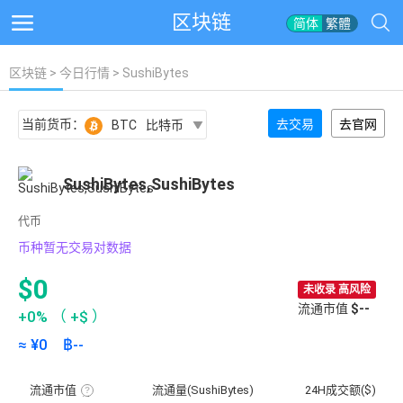
区块链
简体
繁體
区块链
>
今日行情
> SushiBytes
当前货币：
去交易
去官网
BTC
比特币
SushiBytes,SushiBytes
代币
币种暂无交易对数据
$0
未收录 高风险
流通市值
$--
+0%
（
+$
）
≈ ¥
0
฿
--
流通市值
流通量(SushiBytes)
24H成交额($)
流