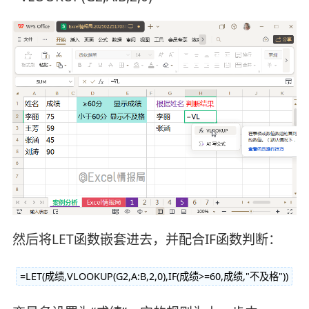
然后将LET函数嵌套进去，并配合IF函数判断：
=LET(成绩,VLOOKUP(G2,A:B,2,0),IF(成绩>=60,成绩,"不及格"))