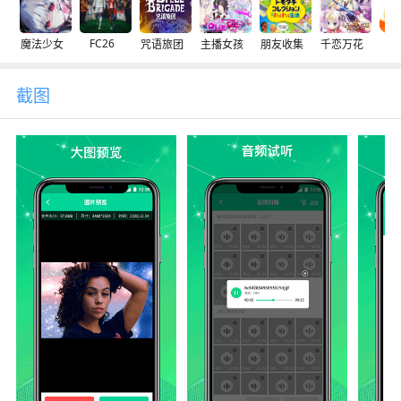
FC26
魔法少女
咒语旅团
主播女孩
朋友收集
千恋万花
交
截图