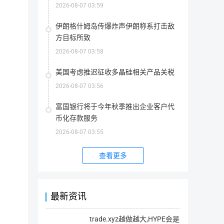
2026-08-07 03:59
首次发行方式
--
伊朗格什姆岛传爆炸声伊朗称系打击敌
方目标所致
最大供应量
210,000,000,000.00 BTW
指
2026-08-07 03:58
该
代
当前供应量
210,000,000,000.00 BTW
币
在
指
美国考虑推迟征收多晶硅相关产品关税
其
该
生
代
2026-08-07 03:56
命
流通量
--
币
周
目
流
期
前
通
富国银行将于今年秋季推出企业客户代
内
存
总
可
在
流通率
--
量：
币化存款服务
能
的
指
流
存
所
该
通
在
有
2026-08-07 03:55
代
率
的
代
币
上架交易所
0家
=（流
最
币
目
通
大
数
前
总
数
查看更多
量
在
量/
量
(包
市
最
简介
(包
括
场
大
括
被
上
供
被
锁
实
应
销
定
际
量 
比特世界（BitcoinWorld）简称BTW，已于比特币（BTC）区块高度
毁
的)
流
）
最新资讯
的)
通
*100%
的
快的网络转账速度，更低的转账手续费用，和更好的用户体验。
代
币
trade.xyz越做越大,HYPE会是
总