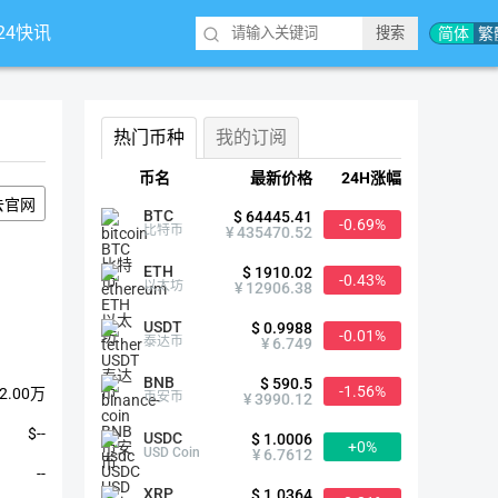
*24快讯
简体
繁
热门币种
我的订阅
币名
最新价格
24H涨幅
去官网
BTC
$ 64445.41
-0.69%
比特币
¥ 435470.52
ETH
$ 1910.02
-0.43%
以太坊
¥ 12906.38
USDT
$ 0.9988
-0.01%
泰达币
¥ 6.749
BNB
$ 590.5
-1.56%
2.00万
币安币
¥ 3990.12
$--
USDC
$ 1.0006
+0%
USD Coin
¥ 6.7612
--
XRP
$ 1.0364