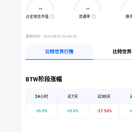
值
=
--
--
该
币
种
占全球总市值
流通率
换
当
全
流
前
球
通
流
总
率
通
市
=（流
量
值
通
更新时间：2026-08-07 03:44:39
×
占
总
当
比
量
前
=（该
÷
币
币
最
比特世界行情
比特世界
价
种
大
的
供
流
应
通
量
市
）
值
×
÷
100%
已
BTW阶段涨幅
收
录
到
的
所
24小时
近7天
近30天
有
币
种
市
+0.0%
+0.0%
-27.53%
+
值）
×
100%