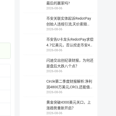
量。
最后的赢家吗?
2026-08-06
币安关联实体起诉RedotPay
创始人违规引流,天价索赔
2026-08-06
4.728亿美
币安告U卡龙头RedotPay求偿
4.7亿美元，否认挖走币安47
2026-08-06
万用户
相关链接
闪迪交出创纪录财报，为何还
是盘后大跌八个点？
官网地址
网站1
2026-08-06
区块站
区块站1
Circle第二季度财报解析:净利
指
为
润4800万美元,CRCL还能值得
用
2026-08-06
投资
户
提
供
浏
黄金突破4300美元关口，上
挖矿信息
览
涨趋势重新开启？
与
查
2026-08-06
询