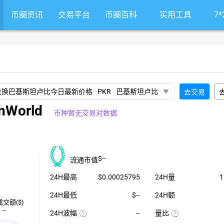
币圈资讯
交易平台
币圈百科
实用工具
7
PKR
巴基斯坦卢比
去交易
nWorld
币种暂无交易对数据
$--
流通市值
24H最高
$0.00025795
24H量
1
24H最低
$--
24H额
成交额($)
--
24H波幅
--
量比
（24H
近