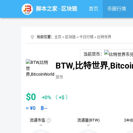
脚本之家
·
区块链
首页
币圈行情
当前位置：
主页
>
区块链
>
今日行情
> 比特世界
当前货币：
BTW,比特世界,Bitcoi
货币
$0
+0%
（
+$
）
≈ ¥
0
฿
--
流通市值
流通量(BTW)
24H
流
--
--
通
市