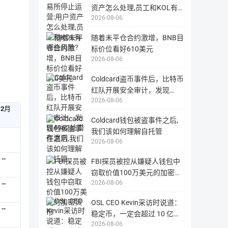
站，
国
资产怎么处理,员工和KOL有
内
2026-08-06
哪些风险?
用
户
可
随着未平仓合约激增，BNB目
能
无
标价位看好610美元
法
正
2026-08-06
常
打
开
Coldcard盗币事件后，比特币
红队开展安全审计，发现
2026-08-06
4962处潜在漏洞
12月
Coldcard钱包被盗事件之后,
我们该如何理解自托管
2026-08-06
--
FBI探员被控从嫌疑人钱包中
窃取价值100万美元的加密货
2026-08-06
币
--
OSL CEO Kevin采访时说道：
--
稳定币，一定会超过 10 亿用
2026-08-06
户