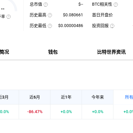
最
1
总市值
$--
BTC相关性
高-24H
日
--
使
最
平
使
用
低）
均
用
历史最高
$0.080661
首日开盘价
当
÷
每
近
手率
前
24H
该
分
七
换
供
最
币
钟
日
手
历史最低
$0.00000486
投资回报
应
低
种
现
的
率
量
×
收
该
货
投
币
也
×
100【5
录
币
成
资
种
称
币
分
以
种
交
回
收
“周
种
钟
来
收
量
报
盘
转
价
更
的
录
÷
率
价
率”，
格
新
历
以
近
=（当
格，
指
一
史
来
7
前
计
简况
钱包
比特世界资讯
在
次】
最
的
日
币
算
一
高
历
平
价-
与
定
价
史
均
众
BTC
时
最
每
筹
的
间
低
分
价
相
内
价
钟
格）
关
市
现
÷
性，
场
货
众
越
中
成
筹
接
转
交
价
近
手
量
格
1
买
×100%
正
卖
近3月
近6月
近1年
今年来
所
相
的
关
频
度
率，
越
是
0.0%
-86.47%
+0.0%
+0.0%
+0.0
强，
反
越
映
接
流
近-1
通
负
性
相
强
关