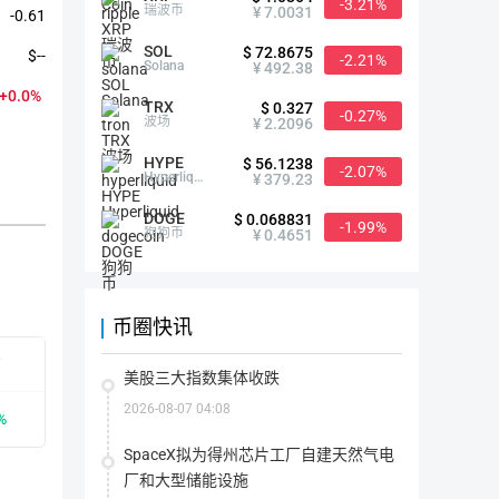
-3.21%
瑞波币
¥ 7.0031
-0.61
SOL
$ 72.8675
$--
-2.21%
Solana
¥ 492.38
+0.0%
TRX
$ 0.327
-0.27%
波场
¥ 2.2096
HYPE
$ 56.1238
-2.07%
Hyperliquid
¥ 379.23
DOGE
$ 0.068831
-1.99%
狗狗币
¥ 0.4651
比特世界简介
币圈快讯
有
首次发行时间
2017-12-17
美股三大指数集体收跌
2026-08-07 04:08
%
众筹价格
--
SpaceX拟为得州芯片工厂自建天然气电
历史最高
$0.08（2018-01-07）
厂和大型储能设施