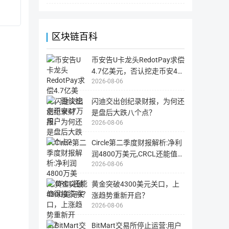
该
激励机制
PoW
币
种
在
区
块
区块链百科
链
上
所
有
币安告U卡龙头RedotPay求偿
信
息
4.7亿美元，否认挖走币安47
的
2026-08-06
万用户
工
具，
包
闪迪交出创纪录财报，为何还
括
币
是盘后大跌八个点？
种
的
2026-08-06
链
上
数
Circle第二季度财报解析:净利
据，
交
润4800万美元,CRCL还能值得
易
记
2026-08-06
投资吗?
录
等。
区
黄金突破4300美元关口，上
块
站
涨趋势重新开启？
多
为
2026-08-06
国
外
网
BitMart交易所停止运营:用户