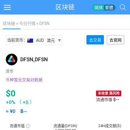
区块链
简体
繁體
区块链
>
今日行情
> DFSN
当前货币：
去交易
去官网
AUD
澳元
DFSN,DFSN
货币
币种暂无交易对数据
$0
未收录 高风险
流通市值
$--
+0%
（
+$
）
≈ ¥
0
฿
--
流通市值
流通量(DFSN)
24H成交额($)
流