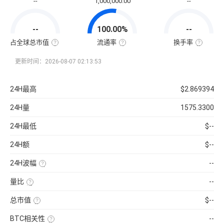
--
1,000,000.00
--
通
市
值
=
--
100.00%
--
该
币
种
占全球总市值
流通率
换手率
当
全
流
换
前
球
通
手
流
总
率
率
更新时间：2026-08-07 02:13:53
通
市
=（流
也
量
值
通
称
×
占
总
“周
当
比
量
转
24H最高
$2.869394
前
=（该
÷
率”，
币
币
最
指
价
种
大
在
24H量
1575.3300
的
供
一
流
应
定
通
量
时
24H最低
$--
市
）
间
值
×
内
÷
100%
市
24H额
$--
已
场
收
中
录
转
24H波幅
--
到
手
的
买
（24H
所
卖
最
有
的
量比
--
高-24H
币
频
最
近
种
率，
低）
1
市
是
总市值
$--
÷
日
值）
反
24H
平
使
×
映
最
均
用
100%
流
低
BTC相关性
--
每
当
通
×