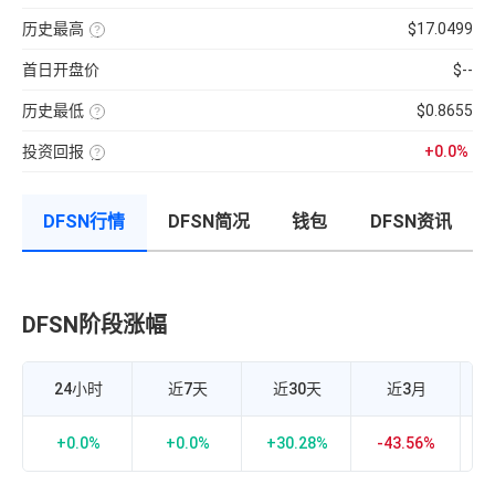
分
前
使
性
100【5
钟
供
用
强
分
现
历史最高
$17.0499
应
近
弱
钟
货
量
七
该
的
更
成
×
日
币
指
新
交
币
首日开盘价
$--
的
种
标，
一
量
种
币
收
24H
次】
÷
价
种
录
换
近
格
收
历史最低
$0.8655
以
手
7
盘
来
该
率
日
价
的
币
计
平
格，
历
投资回报
+0.0%
种
算
均
计
史
收
投
公
每
算
最
录
资
式：
分
与
高
以
回
24H
钟
BTC
价
来
报
内
现
的
的
DFSN行情
DFSN简况
钱包
DFSN资讯
率
的
货
相
历
=（当
成
成
关
史
前
交
交
性，
最
币
额
量
越
低
价-
÷
接
价
众
流
近
筹
通
1
价
市
DFSN阶段涨幅
D
正
格）
值
相
÷
×
关
众
100%
度
筹
越
价
强，
24小时
近7天
近30天
近3月
格
越
×100%
接
近-1
负
+0.0%
+0.0%
+30.28%
-43.56%
+
相
关
度
越